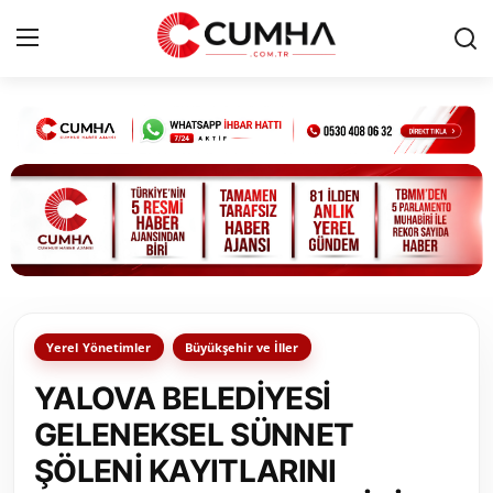
Kurumsal
Cumhurbaşkanlığı
Bakanlıklar
TBMM
Yerel Yönetimler
Büyükşehir ve İller
Siyasi Partiler
YALOVA BELEDİYESİ
Yerel Yönetimler
GELENEKSEL SÜNNET
ŞÖLENİ KAYITLARINI
Mülki İdare