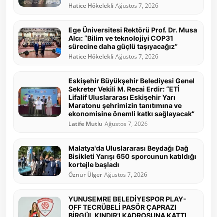
Hatice Hökelekli
Ağustos 7, 2026
Ege Üniversitesi Rektörü Prof. Dr. Musa
Alcı: “Bilim ve teknolojiyi COP31
sürecine daha güçlü taşıyacağız”
Hatice Hökelekli
Ağustos 7, 2026
Eskişehir Büyükşehir Belediyesi Genel
Sekreter Vekili M. Recai Erdir: “ETİ
Lifalif Uluslararası Eskişehir Yarı
Maratonu şehrimizin tanıtımına ve
ekonomisine önemli katkı sağlayacak”
Latife Mutlu
Ağustos 7, 2026
Malatya'da Uluslararası Beydağı Dağ
Bisikleti Yarışı 650 sporcunun katıldığı
kortejle başladı
Öznur Ülger
Ağustos 7, 2026
YUNUSEMRE BELEDİYESPOR PLAY-
OFF TECRÜBELİ PASÖR ÇAPRAZI
BİRGÜL KINDIR'I KADROSUNA KATTI