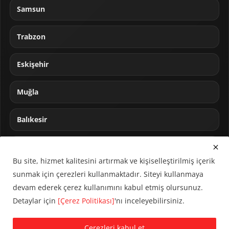
Samsun
Trabzon
Eskişehir
Muğla
Balıkesir
Sakarya
Bu site, hizmet kalitesini artırmak ve kişiselleştirilmiş içerik
sunmak için çerezleri kullanmaktadır. Siteyi kullanmaya
devam ederek çerez kullanımını kabul etmiş olursunuz.
Detaylar için
[Çerez Politikası]
'nı inceleyebilirsiniz.
© 2024 CUMHA (Cumhur Haber Ajansı) Tüm hakları saklıdır.
Çerezleri kabul et