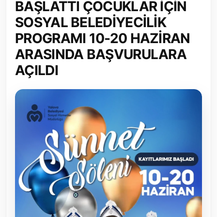
BAŞLATTI ÇOCUKLAR İÇİN
Toplum ve Yaşam
SOSYAL BELEDİYECİLİK
PROGRAMI 10-20 HAZİRAN
Sivil Toplum Kuruluşları
ARASINDA BAŞVURULARA
Kamu Kurumları ve Üst Kurullar
AÇILDI
Resmi Reklamlar