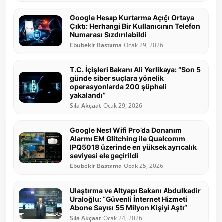
Google Hesap Kurtarma Açığı Ortaya
Çıktı: Herhangi Bir Kullanıcının Telefon
Numarası Sızdırılabildi
Ebubekir Bastama
Ocak 29, 2026
T.C. İçişleri Bakanı Ali Yerlikaya: “Son 5
günde siber suçlara yönelik
operasyonlarda 200 şüpheli
yakalandı”
Sıla Akçaat
Ocak 29, 2026
Google Nest Wifi Pro’da Donanım
Alarmı EM Glitching ile Qualcomm
IPQ5018 üzerinde en yüksek ayrıcalık
seviyesi ele geçirildi
Ebubekir Bastama
Ocak 25, 2026
Ulaştırma ve Altyapı Bakanı Abdulkadir
Uraloğlu: “Güvenli İnternet Hizmeti
Abone Sayısı 55 Milyon Kişiyi Aştı”
Sıla Akçaat
Ocak 24, 2026