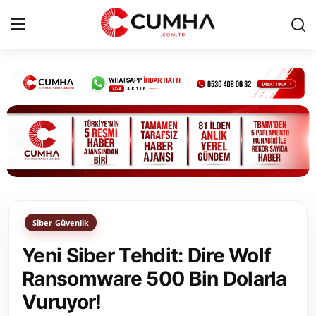
Kurumsal
Cumhurbaşkanlığı
Bakanlıklar
TBMM
Siber Güvenlik
Siyasi Partiler
Yeni Siber Tehdit: Dire Wolf
Yerel Yönetimler
Ransomware 500 Bin Dolarla
Vuruyor!
Mülki İdare