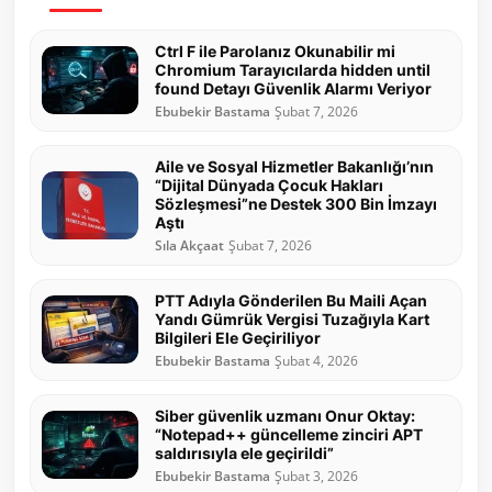
Ctrl F ile Parolanız Okunabilir mi
Chromium Tarayıcılarda hidden until
found Detayı Güvenlik Alarmı Veriyor
Ebubekir Bastama
Şubat 7, 2026
Aile ve Sosyal Hizmetler Bakanlığı’nın
“Dijital Dünyada Çocuk Hakları
Sözleşmesi”ne Destek 300 Bin İmzayı
Aştı
Sıla Akçaat
Şubat 7, 2026
PTT Adıyla Gönderilen Bu Maili Açan
Yandı Gümrük Vergisi Tuzağıyla Kart
Bilgileri Ele Geçiriliyor
Ebubekir Bastama
Şubat 4, 2026
Siber güvenlik uzmanı Onur Oktay:
“Notepad++ güncelleme zinciri APT
saldırısıyla ele geçirildi”
Ebubekir Bastama
Şubat 3, 2026