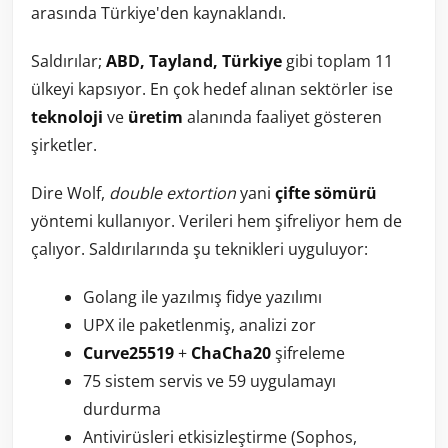
arasında Türkiye'den kaynaklandı.
Saldırılar;
ABD, Tayland, Türkiye
gibi toplam 11
ülkeyi kapsıyor. En çok hedef alınan sektörler ise
teknoloji
ve
üretim
alanında faaliyet gösteren
şirketler.
Dire Wolf,
double extortion
yani
çifte sömürü
yöntemi kullanıyor. Verileri hem şifreliyor hem de
çalıyor. Saldırılarında şu teknikleri uyguluyor:
Golang ile yazılmış fidye yazılımı
UPX ile paketlenmiş, analizi zor
Curve25519
+
ChaCha20
şifreleme
75 sistem servis ve 59 uygulamayı
durdurma
Antivirüsleri etkisizleştirme (Sophos,