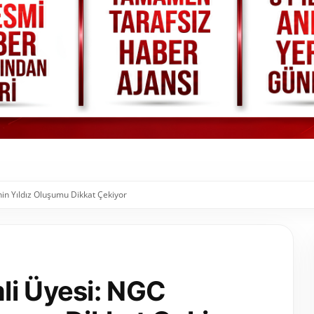
in Yıldız Oluşumu Dikkat Çekiyor
li Üyesi: NGC