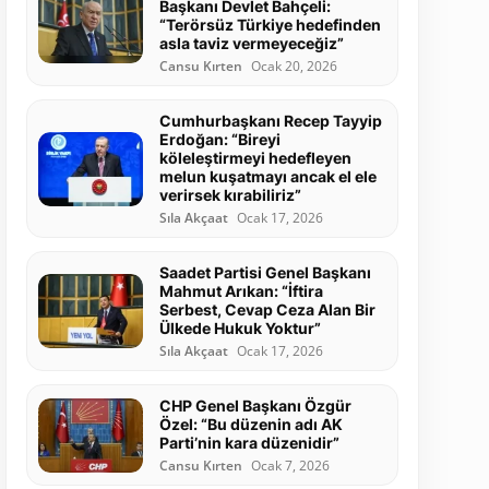
Başkanı Devlet Bahçeli:
“Terörsüz Türkiye hedefinden
asla taviz vermeyeceğiz”
Cansu Kırten
Ocak 20, 2026
Cumhurbaşkanı Recep Tayyip
Erdoğan: “Bireyi
köleleştirmeyi hedefleyen
melun kuşatmayı ancak el ele
verirsek kırabiliriz”
Sıla Akçaat
Ocak 17, 2026
Saadet Partisi Genel Başkanı
Mahmut Arıkan: “İftira
Serbest, Cevap Ceza Alan Bir
Ülkede Hukuk Yoktur”
Sıla Akçaat
Ocak 17, 2026
CHP Genel Başkanı Özgür
Özel: “Bu düzenin adı AK
Parti’nin kara düzenidir”
Cansu Kırten
Ocak 7, 2026