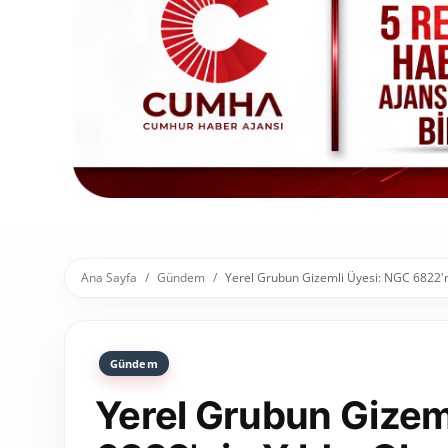
Toplum ve Yaşam
Sivil Toplum Kuruluşları
Kamu Kurumları ve Üst Kurullar
Resmi Reklamlar
Ana Sayfa
Gündem
Yerel Grubun Gizemli Üyesi: NGC 6822'n
Gündem
Yerel Grubun Gizem