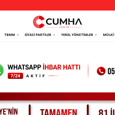
TBMM
SIYASI PARTILER
YEREL YÖNETIMLER
MÜLKI 