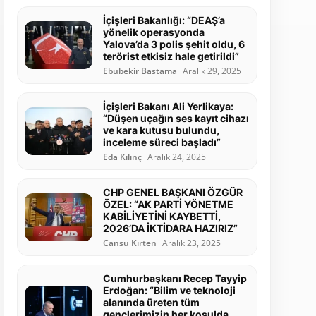
İçişleri Bakanlığı: “DEAŞ’a
yönelik operasyonda
Yalova’da 3 polis şehit oldu, 6
terörist etkisiz hale getirildi”
Ebubekir Bastama
Aralık 29, 2025
İçişleri Bakanı Ali Yerlikaya:
“Düşen uçağın ses kayıt cihazı
ve kara kutusu bulundu,
inceleme süreci başladı”
Eda Kılınç
Aralık 24, 2025
CHP GENEL BAŞKANI ÖZGÜR
ÖZEL: “AK PARTİ YÖNETME
KABİLİYETİNİ KAYBETTİ,
2026’DA İKTİDARA HAZIRIZ”
Cansu Kırten
Aralık 23, 2025
Cumhurbaşkanı Recep Tayyip
Erdoğan: “Bilim ve teknoloji
alanında üreten tüm
gençlerimizin her koşulda