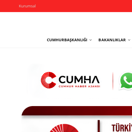
Kurumsal
Kurumsal
CUMHURBAŞKANLIĞI
BAKANLIKLAR
Cumhurbaşkanlığı
Bakanlıklar
TBMM
Siyasi Partiler
Yerel Yönetimler
Mülki İdare