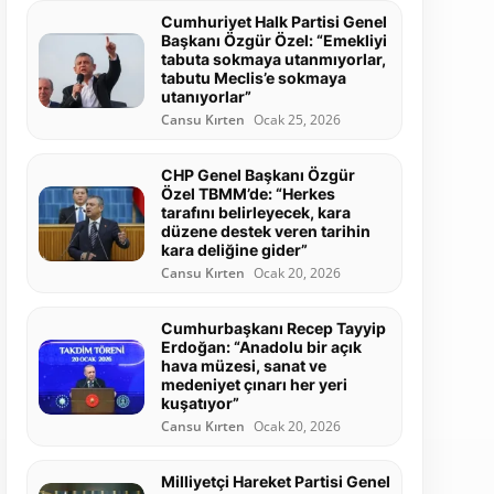
Cumhuriyet Halk Partisi Genel
Başkanı Özgür Özel: “Emekliyi
tabuta sokmaya utanmıyorlar,
tabutu Meclis’e sokmaya
utanıyorlar”
Cansu Kırten
Ocak 25, 2026
CHP Genel Başkanı Özgür
Özel TBMM’de: “Herkes
tarafını belirleyecek, kara
düzene destek veren tarihin
kara deliğine gider”
Cansu Kırten
Ocak 20, 2026
Cumhurbaşkanı Recep Tayyip
Erdoğan: “Anadolu bir açık
hava müzesi, sanat ve
medeniyet çınarı her yeri
kuşatıyor”
Cansu Kırten
Ocak 20, 2026
Milliyetçi Hareket Partisi Genel