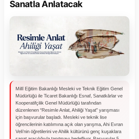
Sanatla Anlatacak
Toplum ve Yaşam
Sivil Toplum Kuruluşları
Kamu Kurumları ve Üst Kurullar
Resmi Reklamlar
Millî Eğitim Bakanlığı Mesleki ve Teknik Eğitim Genel
Müdürlüğü ile Ticaret Bakanlığı Esnaf, Sanatkârlar ve
Kooperatifçilik Genel Müdürlüğü tarafından
düzenlenen “Resimle Anlat, Ahiliği Yaşat” yarışması
için başvurular başladı. Mesleki ve teknik lise
öğrencilerinin katılımına açık olan yarışma, Ahi Evran
Veli’nin öğretilerini ve Ahilik kültürünü genç kuşaklara
sanat aracılığıyla tanıtmayı hedefliyor. Başvurular 5