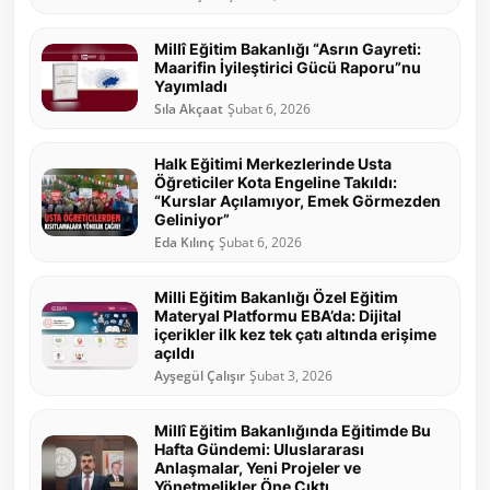
Millî Eğitim Bakanlığı “Asrın Gayreti:
Maarifin İyileştirici Gücü Raporu”nu
Yayımladı
Sıla Akçaat
Şubat 6, 2026
Halk Eğitimi Merkezlerinde Usta
Öğreticiler Kota Engeline Takıldı:
“Kurslar Açılamıyor, Emek Görmezden
Geliniyor”
Eda Kılınç
Şubat 6, 2026
Milli Eğitim Bakanlığı Özel Eğitim
Materyal Platformu EBA’da: Dijital
içerikler ilk kez tek çatı altında erişime
açıldı
Ayşegül Çalışır
Şubat 3, 2026
Millî Eğitim Bakanlığında Eğitimde Bu
Hafta Gündemi: Uluslararası
Anlaşmalar, Yeni Projeler ve
Yönetmelikler Öne Çıktı