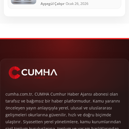
Ayşegül Çalışır
Ocak 26, 2026
cumha.com.tr, CUMHA Cumhur Haber Ajansı abonesi olan
tarafsız ve bağımsız bir haber platformudur. Kamu yararını
önceleyen yayın anlayışıyla yerel, ulusal ve uluslararası
gelişmeleri okurlarına güvenilir, hızlı ve doğru biçimde
ulaştırır. Siyasetten yerel yönetimlere, kamu kurumlarından
sivil toplum kuruluşlarına, toplum ve yaşam başlıklarından