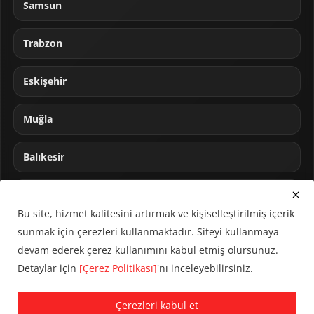
Samsun
Trabzon
Eskişehir
Muğla
Balıkesir
Sakarya
Bu site, hizmet kalitesini artırmak ve kişiselleştirilmiş içerik
sunmak için çerezleri kullanmaktadır. Siteyi kullanmaya
devam ederek çerez kullanımını kabul etmiş olursunuz.
Detaylar için
[Çerez Politikası]
'nı inceleyebilirsiniz.
© 2024 CUMHA (Cumhur Haber Ajansı) Tüm hakları saklıdır.
Çerezleri kabul et