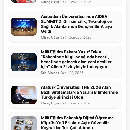
Miraç Uğur Çallı
Ocak 30, 2026
Acıbadem Üniversitesi’nde AIDEA
SUMMIT 2: Girişimcilik, Teknoloji ve
Sağlık Alanlarında Gençler Bir Araya
Geldi
Miraç Uğur Çallı
Ocak 30, 2026
Millî Eğitim Bakanı Yusuf Tekin:
“Kökeninde bilgi, odağında beceri,
hedefinde gelecek olan yeni nesiller
için” Ailem 2 izleyiciyle buluşuyor
Sıla Akçaat
Ocak 28, 2026
Atatürk Üniversitesi THE 2026 Alan
Bazlı Sıralamalarda Yaşam Bilimlerinde
Türkiye Birincisi Oldu
Miraç Uğur Çallı
Ocak 26, 2026
Millî Eğitim Bakanlığı Dijital Öğrenme
Köprüsü’nü Erişime Açtı: Güvenilir
Kaynaklar Tek Çatı Altında