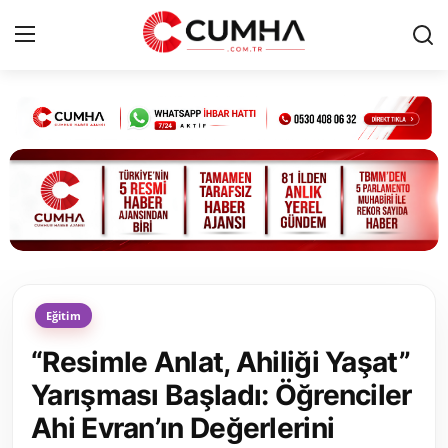
Kurumsal
Cumhurbaşkanlığı
Bakanlıklar
TBMM
Eğitim
Siyasi Partiler
“Resimle Anlat, Ahiliği Yaşat”
Yerel Yönetimler
Yarışması Başladı: Öğrenciler
Ahi Evran’ın Değerlerini
Mülki İdare