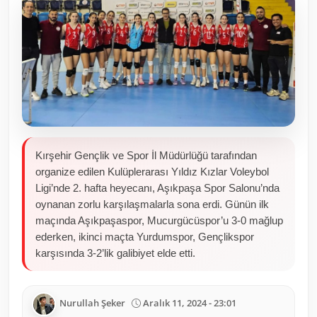
Toplum ve Yaşam
Sivil Toplum Kuruluşları
Kamu Kurumları ve Üst Kurullar
Resmi Reklamlar
Kırşehir Gençlik ve Spor İl Müdürlüğü tarafından
organize edilen Kulüplerarası Yıldız Kızlar Voleybol
Ligi’nde 2. hafta heyecanı, Aşıkpaşa Spor Salonu’nda
oynanan zorlu karşılaşmalarla sona erdi. Günün ilk
maçında Aşıkpaşaspor, Mucurgücüspor’u 3-0 mağlup
ederken, ikinci maçta Yurdumspor, Gençlikspor
karşısında 3-2’lik galibiyet elde etti.
Nurullah Şeker
Aralık 11, 2024 - 23:01