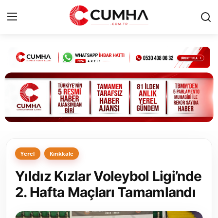
Kurumsal
Cumhurbaşkanlığı
Bakanlıklar
TBMM
Yerel
Kırıkkale
Siyasi Partiler
Yıldız Kızlar Voleybol Ligi’nde
Yerel Yönetimler
2. Hafta Maçları Tamamlandı
Mülki İdare