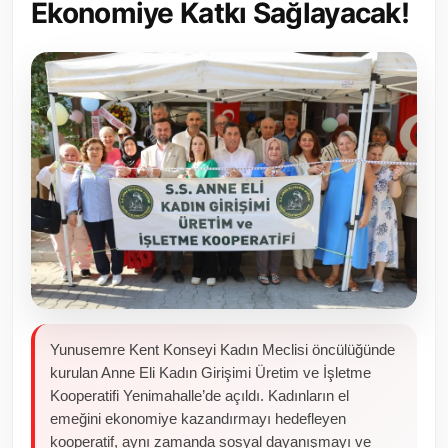
Ekonomiye Katkı Sağlayacak!
Toplum ve Yaşam
Sivil Toplum Kuruluşları
Kamu Kurumları ve Üst Kurullar
Resmi Reklamlar
Yunusemre Kent Konseyi Kadın Meclisi öncülüğünde
kurulan Anne Eli Kadın Girişimi Üretim ve İşletme
Kooperatifi Yenimahalle’de açıldı. Kadınların el
emeğini ekonomiye kazandırmayı hedefleyen
kooperatif, aynı zamanda sosyal dayanışmayı ve