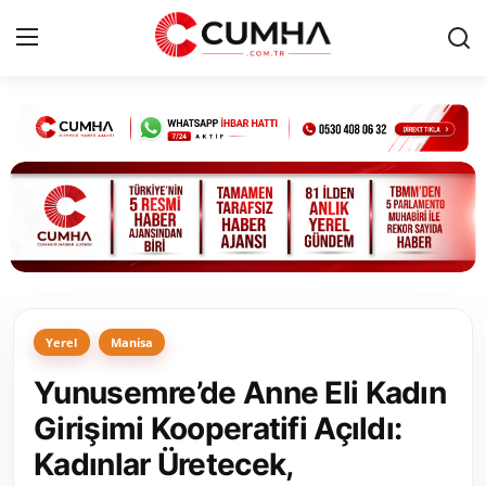
Kurumsal
Cumhurbaşkanlığı
Bakanlıklar
TBMM
Yerel
Manisa
Siyasi Partiler
Yunusemre’de Anne Eli Kadın
Yerel Yönetimler
Girişimi Kooperatifi Açıldı:
Kadınlar Üretecek,
Mülki İdare