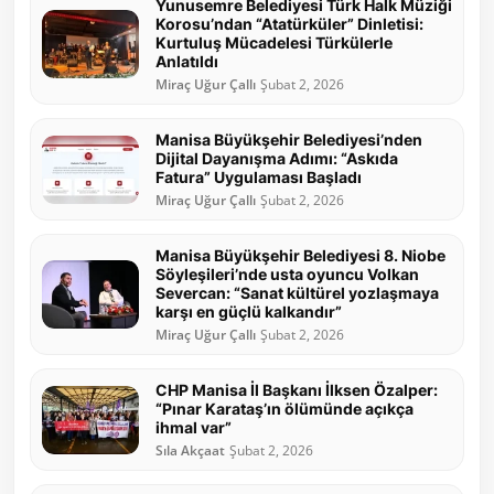
Yunusemre Belediyesi Türk Halk Müziği
Korosu’ndan “Atatürküler” Dinletisi:
Kurtuluş Mücadelesi Türkülerle
Anlatıldı
Miraç Uğur Çallı
Şubat 2, 2026
Manisa Büyükşehir Belediyesi’nden
Dijital Dayanışma Adımı: “Askıda
Fatura” Uygulaması Başladı
Miraç Uğur Çallı
Şubat 2, 2026
Manisa Büyükşehir Belediyesi 8. Niobe
Söyleşileri’nde usta oyuncu Volkan
Severcan: “Sanat kültürel yozlaşmaya
karşı en güçlü kalkandır”
Miraç Uğur Çallı
Şubat 2, 2026
CHP Manisa İl Başkanı İlksen Özalper:
“Pınar Karataş’ın ölümünde açıkça
ihmal var”
Sıla Akçaat
Şubat 2, 2026