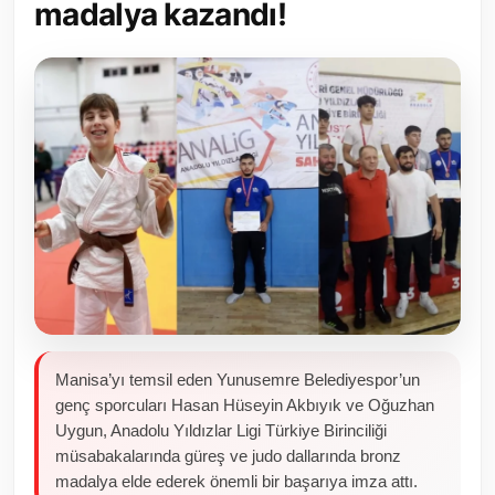
madalya kazandı!
Toplum ve Yaşam
Sivil Toplum Kuruluşları
Kamu Kurumları ve Üst Kurullar
Resmi Reklamlar
Manisa’yı temsil eden Yunusemre Belediyespor’un
genç sporcuları Hasan Hüseyin Akbıyık ve Oğuzhan
Uygun, Anadolu Yıldızlar Ligi Türkiye Birinciliği
müsabakalarında güreş ve judo dallarında bronz
madalya elde ederek önemli bir başarıya imza attı.