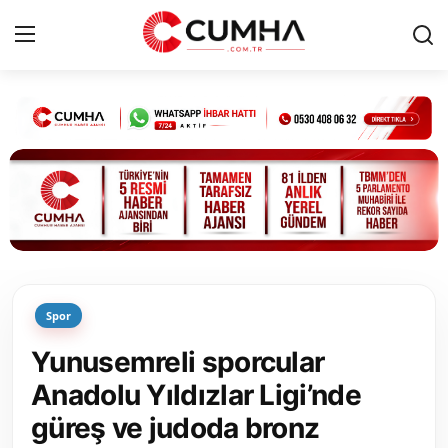
Kurumsal
Cumhurbaşkanlığı
Bakanlıklar
TBMM
Spor
Siyasi Partiler
Yunusemreli sporcular
Yerel Yönetimler
Anadolu Yıldızlar Ligi’nde
güreş ve judoda bronz
Mülki İdare