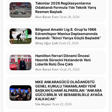
Takımlar 2026 Regülasyonlarına
Odaklandı Formula 1’de Teknik Yarış
Resmen Başladı
Akın Baran Eren
Ocak 28, 2026
Bölgesel Amatör Lig 8. Grup’ta 1966
Edremitspor Manisa Deplasmanında
Kazandı: “İkinci Yarıya Güçlü Başladık”
Miraç Uğur Çallı
Ocak 25, 2026
Hamilton Ferrari Dönemi Öncesi
Hazırlık Sürecini Hızlandırdı Yeni
Liderlik Rolü Öne Çıktı
Akın Baran Eren
Ocak 25, 2026
MKE ANKARAGÜCÜ OLAĞANÜSTÜ
GENEL KURULU TAMAMLANDI YENİ
BAŞKAN İLHAMİ ALPARSLAN: “ANKARA
GÜCÜ BİRLİK VE BERABERLİKLE AYAĞA
KALKACAK”
Sıla Akçaat
Ocak 22, 2026