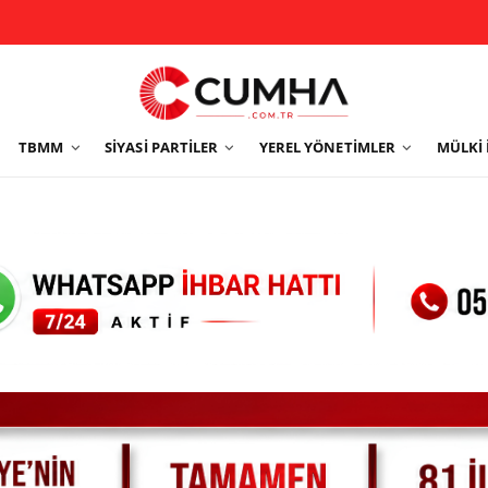
TBMM
SIYASI PARTILER
YEREL YÖNETIMLER
MÜLKI 