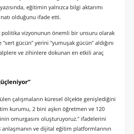
azısında, eğitimin yalnızca bilgi aktarımı
natı olduğunu ifade etti.
ş politika vizyonunun önemli bir unsuru olarak
e “sert gücün” yerini “yumuşak gücün” aldığını
lplere ve zihinlere dokunan en etkili araç
güçleniyor”
tülen çalışmaların küresel ölçekte genişlediğini
eğitim kurumu, 2 bini aşkın öğretmen ve 120
inin omurgasını oluşturuyoruz.” ifadelerini
8 anlaşmanın ve dijital eğitim platformlarının