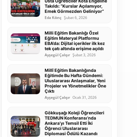
Usta Öğreticiler Kota Engeline
Takıldı: “Kurslar Açılamıyor,
Emek Görmezden Geliniyor”
Eda Kılınç
Şubat 6, 2026
Milli Eğitim Bakanlığı Özel
Eğitim Materyal Platformu
EBA’da: Dijital içerikler ilk kez
tek çatı altında erişime açıldı
Ayşegül Çalışır
Şubat 3, 2026
Millî Eğitim Bakanlığında
Eğitimde Bu Hafta Gündemi:
Uluslararası Anlaşmalar, Yeni
Projeler ve Yönetmelikler Öne
Çıktı
Ayşegül Çalışır
Ocak 31, 2026
Gökkuşağı Koleji Öğrencileri
TEDMUN Konferansı’nda
Ankara’yı Temsil Etti İki
Öğrenci Uluslararası
Diplomasi Ödülü Kazandı