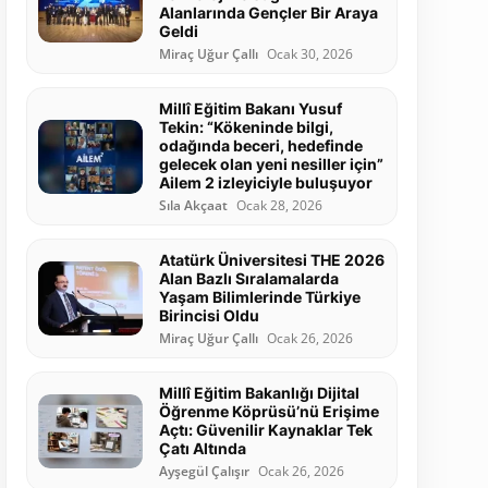
Alanlarında Gençler Bir Araya
Geldi
Miraç Uğur Çallı
Ocak 30, 2026
Millî Eğitim Bakanı Yusuf
Tekin: “Kökeninde bilgi,
odağında beceri, hedefinde
gelecek olan yeni nesiller için”
Ailem 2 izleyiciyle buluşuyor
Sıla Akçaat
Ocak 28, 2026
Atatürk Üniversitesi THE 2026
Alan Bazlı Sıralamalarda
Yaşam Bilimlerinde Türkiye
Birincisi Oldu
Miraç Uğur Çallı
Ocak 26, 2026
Millî Eğitim Bakanlığı Dijital
Öğrenme Köprüsü’nü Erişime
Açtı: Güvenilir Kaynaklar Tek
Çatı Altında
Ayşegül Çalışır
Ocak 26, 2026