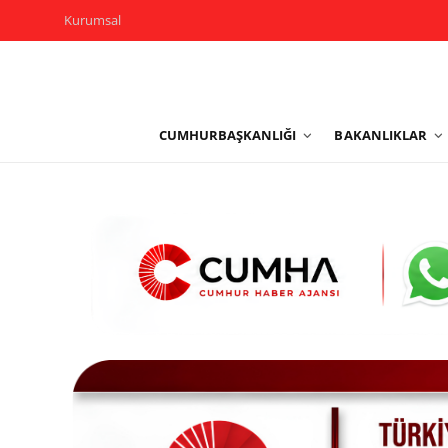
Kurumsal
Kurumsal
CUMHURBAŞKANLIĞI
BAKANLIKLAR
Cumhurbaşkanlığı
Bakanlıklar
TBMM
Siyasi Partiler
Yerel Yönetimler
Mülki İdare