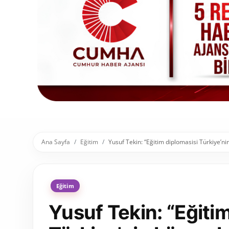
Toplum ve Yaşam
Sivil Toplum Kuruluşları
Kamu Kurumları ve Üst Kurullar
Resmi Reklamlar
Ana Sayfa
Eğitim
Yusuf Tekin: “Eğitim diplomasisi Türkiye’ni
Eğitim
Yusuf Tekin: “Eğiti