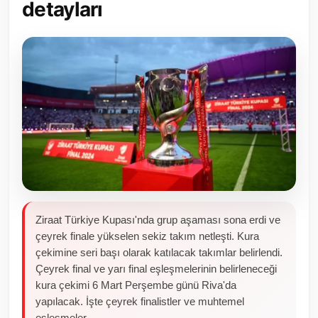
detayları
Toplum ve Yaşam
Sivil Toplum Kuruluşları
Kamu Kurumları ve Üst Kurullar
Resmi Reklamlar
Ziraat Türkiye Kupası'nda grup aşaması sona erdi ve
çeyrek finale yükselen sekiz takım netleşti. Kura
çekimine seri başı olarak katılacak takımlar belirlendi.
Çeyrek final ve yarı final eşleşmelerinin belirleneceği
kura çekimi 6 Mart Perşembe günü Riva'da
yapılacak. İşte çeyrek finalistler ve muhtemel
eşleşmeler...