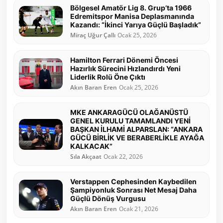
Bölgesel Amatör Lig 8. Grup’ta 1966
Edremitspor Manisa Deplasmanında
Kazandı: “İkinci Yarıya Güçlü Başladık”
Miraç Uğur Çallı
Ocak 25, 2026
Hamilton Ferrari Dönemi Öncesi
Hazırlık Sürecini Hızlandırdı Yeni
Liderlik Rolü Öne Çıktı
Akın Baran Eren
Ocak 25, 2026
MKE ANKARAGÜCÜ OLAĞANÜSTÜ
GENEL KURULU TAMAMLANDI YENİ
BAŞKAN İLHAMİ ALPARSLAN: “ANKARA
GÜCÜ BİRLİK VE BERABERLİKLE AYAĞA
KALKACAK”
Sıla Akçaat
Ocak 22, 2026
Verstappen Cephesinden Kaybedilen
Şampiyonluk Sonrası Net Mesaj Daha
Güçlü Dönüş Vurgusu
Akın Baran Eren
Ocak 21, 2026