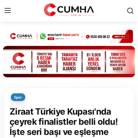
Kurumsal
Cumhurbaşkanlığı
Bakanlıklar
TBMM
Spor
Siyasi Partiler
Ziraat Türkiye Kupası'nda
Yerel Yönetimler
çeyrek finalistler belli oldu!
İşte seri başı ve eşleşme
Mülki İdare