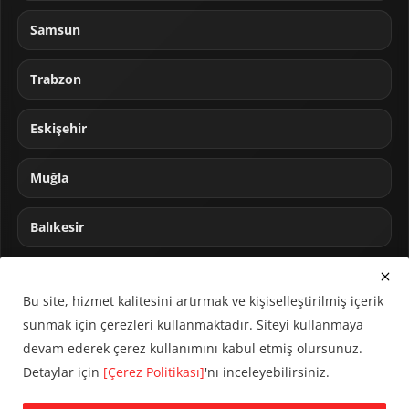
Samsun
Trabzon
Eskişehir
Muğla
Balıkesir
Sakarya
Bu site, hizmet kalitesini artırmak ve kişiselleştirilmiş içerik
sunmak için çerezleri kullanmaktadır. Siteyi kullanmaya
devam ederek çerez kullanımını kabul etmiş olursunuz.
Detaylar için
[Çerez Politikası]
'nı inceleyebilirsiniz.
© 2024 CUMHA (Cumhur Haber Ajansı) Tüm hakları saklıdır.