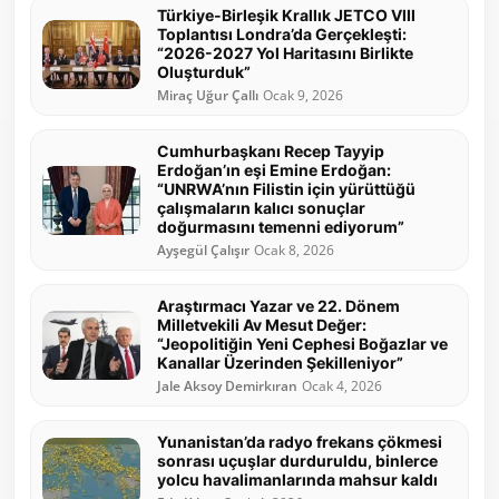
Türkiye-Birleşik Krallık JETCO VIII
Toplantısı Londra’da Gerçekleşti:
“2026-2027 Yol Haritasını Birlikte
Oluşturduk”
Miraç Uğur Çallı
Ocak 9, 2026
Cumhurbaşkanı Recep Tayyip
Erdoğan’ın eşi Emine Erdoğan:
“UNRWA’nın Filistin için yürüttüğü
çalışmaların kalıcı sonuçlar
doğurmasını temenni ediyorum”
Ayşegül Çalışır
Ocak 8, 2026
Araştırmacı Yazar ve 22. Dönem
Milletvekili Av Mesut Değer:
“Jeopolitiğin Yeni Cephesi Boğazlar ve
Kanallar Üzerinden Şekilleniyor”
Jale Aksoy Demirkıran
Ocak 4, 2026
Yunanistan’da radyo frekans çökmesi
sonrası uçuşlar durduruldu, binlerce
yolcu havalimanlarında mahsur kaldı