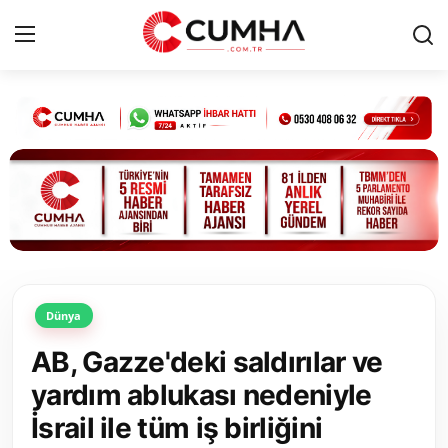
Kurumsal
Cumhurbaşkanlığı
Bakanlıklar
TBMM
Dünya
Siyasi Partiler
AB, Gazze'deki saldırılar ve
Yerel Yönetimler
yardım ablukası nedeniyle
İsrail ile tüm iş birliğini
Mülki İdare