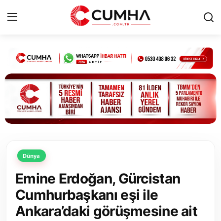
Kurumsal
Cumhurbaşkanlığı
Bakanlıklar
TBMM
Dünya
Siyasi Partiler
Emine Erdoğan, Gürcistan
Yerel Yönetimler
Cumhurbaşkanı eşi ile
Ankara’daki görüşmesine ait
Mülki İdare