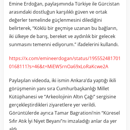
Emine Erdoğan, paylaşımında Türkiye ile Gürcistan
arasındaki dostluğun karşılıklı güven ve ortak
değerler temelinde güçlenmesini dilediğini
belirterek, “Köklü bir geçmişe uzanan bu bağların,
iki ülkeye de barış, bereket ve aydınlık bir gelecek
sunmasını temenni ediyorum.” ifadelerini kullandı.
https://x.com/emineerdogan/status/195552481701
0168111?s=46&t=MiEWSrnOa69xLoRaKcwe2A
Paylaşılan videoda, iki ismin Ankara’da yaptığı ikili
görüşmenin yanı sıra Cumhurbaşkanlığı Millet
Kütüphanesi ve “Arkeolojinin Altın Çağı” sergisine
gerçekleştirdikleri ziyaretlere yer verildi.
Görüntülerde ayrıca Tamar Bagrationi’nin “Küresel
Sıfır Atık İyi Niyet Beyanı”nı imzaladığı anlar da yer
aldı.