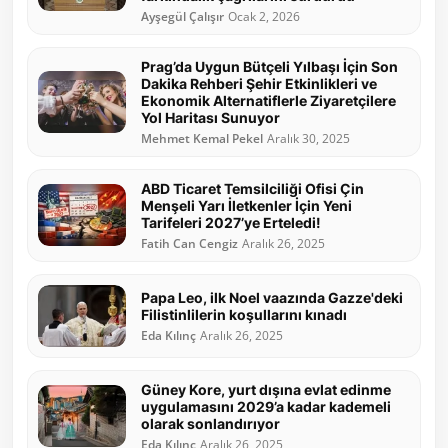
Ayşegül Çalışır
Ocak 2, 2026
Prag’da Uygun Bütçeli Yılbaşı İçin Son
Dakika Rehberi Şehir Etkinlikleri ve
Ekonomik Alternatiflerle Ziyaretçilere
Yol Haritası Sunuyor
Mehmet Kemal Pekel
Aralık 30, 2025
ABD Ticaret Temsilciliği Ofisi Çin
Menşeli Yarı İletkenler İçin Yeni
Tarifeleri 2027’ye Erteledi!
Fatih Can Cengiz
Aralık 26, 2025
Papa Leo, ilk Noel vaazında Gazze'deki
Filistinlilerin koşullarını kınadı
Eda Kılınç
Aralık 26, 2025
Güney Kore, yurt dışına evlat edinme
uygulamasını 2029’a kadar kademeli
olarak sonlandırıyor
Eda Kılınç
Aralık 26, 2025