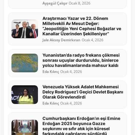
Ayşegül Çalışır
Ocak 8, 2026
Araştırmacı Yazar ve 22. Dönem
Milletvekili Av Mesut Değer:
“Jeopolitiğin Yeni Cephesi Boğazlar ve
Kanallar Üzerinden Şekilleniyor”
Jale Aksoy Demirkıran
Ocak 4, 2026
Yunanistan’da radyo frekans çökmesi
sonrası uçuşlar durduruldu, binlerce
yolcu havalimanlarında mahsur kaldı
Eda Kılınç
Ocak 4, 2026
Venezuela Yüksek Adalet Mahkemesi
Delcy Rodriguez’i Geçici Devlet Başkanı
Olarak Görevlendirdi
Eda Kılınç
Ocak 4, 2026
Cumhurbaşkanı Erdoğan’ın eşi Emine
Erdoğan 2025 boyunca Gazze
soykırımı ve sıfır atık için küresel
farkındalık çağrılarını sürdürdü