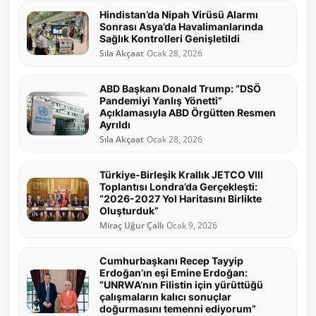
Hindistan’da Nipah Virüsü Alarmı
Sonrası Asya’da Havalimanlarında
Sağlık Kontrolleri Genişletildi
Sıla Akçaat
Ocak 28, 2026
ABD Başkanı Donald Trump: “DSÖ
Pandemiyi Yanlış Yönetti”
Açıklamasıyla ABD Örgütten Resmen
Ayrıldı
Sıla Akçaat
Ocak 28, 2026
Türkiye-Birleşik Krallık JETCO VIII
Toplantısı Londra’da Gerçekleşti:
“2026-2027 Yol Haritasını Birlikte
Oluşturduk”
Miraç Uğur Çallı
Ocak 9, 2026
Cumhurbaşkanı Recep Tayyip
Erdoğan’ın eşi Emine Erdoğan:
“UNRWA’nın Filistin için yürüttüğü
çalışmaların kalıcı sonuçlar
doğurmasını temenni ediyorum”