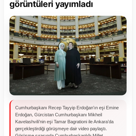
görüntüleri yayımladı
Toplum ve Yaşam
Sivil Toplum Kuruluşları
Kamu Kurumları ve Üst Kurullar
Resmi Reklamlar
Cumhurbaşkanı Recep Tayyip Erdoğan’ın eşi Emine
Erdoğan, Gürcistan Cumhurbaşkanı Mikheil
Kavelashvili’nin eşi Tamar Bagrationi ile Ankara’da
gerçekleştirdiği görüşmeye dair video paylaştı.
Görüşme sırasında Cumhurbaşkanlığı Millet