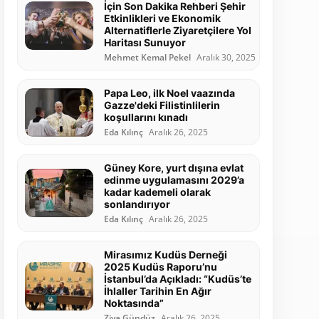
İçin Son Dakika Rehberi Şehir
Etkinlikleri ve Ekonomik
Alternatiflerle Ziyaretçilere Yol
Haritası Sunuyor
Mehmet Kemal Pekel
Aralık 30, 2025
Papa Leo, ilk Noel vaazında
Gazze'deki Filistinlilerin
koşullarını kınadı
Eda Kılınç
Aralık 26, 2025
Güney Kore, yurt dışına evlat
edinme uygulamasını 2029’a
kadar kademeli olarak
sonlandırıyor
Eda Kılınç
Aralık 26, 2025
Mirasımız Kudüs Derneği
2025 Kudüs Raporu’nu
İstanbul’da Açıkladı: “Kudüs’te
İhlaller Tarihin En Ağır
Noktasında”
Ziya Gündüz
Aralık 26, 2025