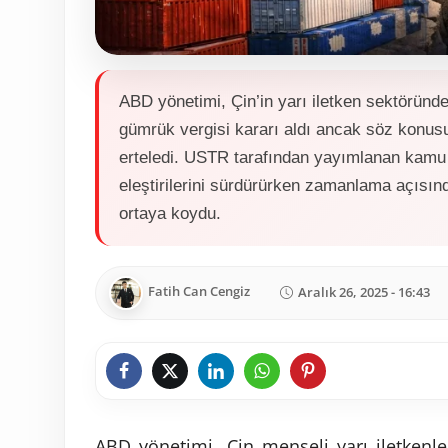
ABD yönetimi, Çin’in yarı iletken sektöründe
gümrük vergisi kararı aldı ancak söz konusu 
erteledi. USTR tarafından yayımlanan kamu
eleştirilerini sürdürürken zamanlama açısın
ortaya koydu.
Fatih Can Cengiz
Aralık 26, 2025 - 16:43
ABD yönetimi, Çin menşeli yarı iletkenle