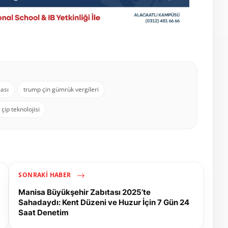
ması
trump çin gümrük vergileri
çip teknolojisi
SONRAKI HABER
Manisa Büyükşehir Zabıtası 2025’te
Sahadaydı: Kent Düzeni ve Huzur İçin 7 Gün 24
Saat Denetim