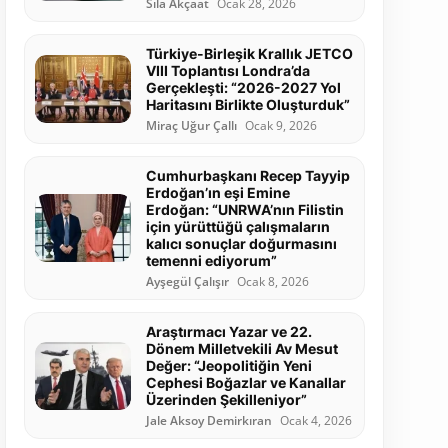
Sıla Akçaat
Ocak 28, 2026
Türkiye-Birleşik Krallık JETCO
VIII Toplantısı Londra’da
Gerçekleşti: “2026-2027 Yol
Haritasını Birlikte Oluşturduk”
Miraç Uğur Çallı
Ocak 9, 2026
Cumhurbaşkanı Recep Tayyip
Erdoğan’ın eşi Emine
Erdoğan: “UNRWA’nın Filistin
için yürüttüğü çalışmaların
kalıcı sonuçlar doğurmasını
temenni ediyorum”
Ayşegül Çalışır
Ocak 8, 2026
Araştırmacı Yazar ve 22.
Dönem Milletvekili Av Mesut
Değer: “Jeopolitiğin Yeni
Cephesi Boğazlar ve Kanallar
Üzerinden Şekilleniyor”
Jale Aksoy Demirkıran
Ocak 4, 2026