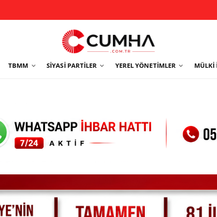
TBMM
SIYASI PARTILER
YEREL YÖNETIMLER
MÜLKI 