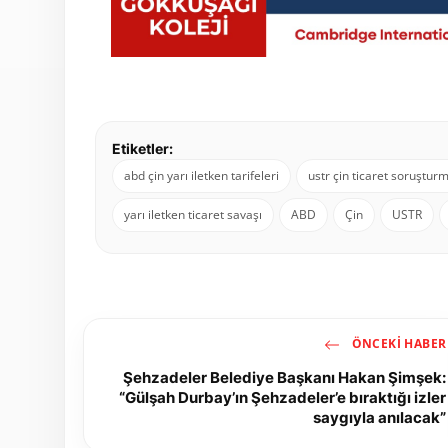
Etiketler:
abd çin yarı iletken tarifeleri
ustr çin ticaret soruştur
yarı iletken ticaret savaşı
ABD
Çin
USTR
ÖNCEKI HABER
Şehzadeler Belediye Başkanı Hakan Şimşek:
“Gülşah Durbay’ın Şehzadeler’e bıraktığı izler
saygıyla anılacak”