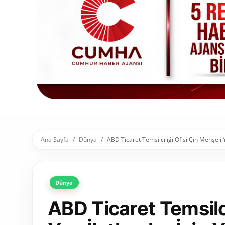
Toplum ve Yaşam
Sivil Toplum Kuruluşları
Kamu Kurumları ve Üst Kurullar
Resmi Reklamlar
Ana Sayfa
Dünya
ABD Ticaret Temsilciliği Ofisi Çin Menşeli Ya
Dünya
ABD Ticaret Temsilci