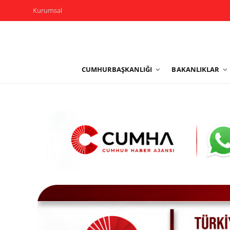
Kurumsal
Kurumsal
CUMHURBAŞKANLIĞI
BAKANLIKLAR
Cumhurbaşkanlığı
Bakanlıklar
TBMM
Siyasi Partiler
Yerel Yönetimler
Mülki İdare