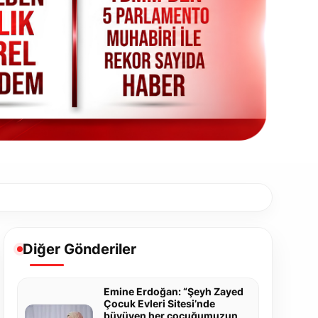
Diğer Gönderiler
Emine Erdoğan: “Şeyh Zayed
Çocuk Evleri Sitesi’nde
büyüyen her çocuğumuzun