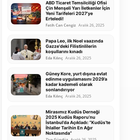
ABD Ticaret Temsilciliği Ofisi
Çin Menşeli Yarı İletkenler İçin
Yeni Tarifeleri 2027’ye
Erteledi!
Fatih Can Cengiz
Aralık 26, 2025
Papa Leo, ilk Noel vaazında
Gazze'deki Filistinlilerin
koşullarını kınadı
Eda Kılınç
Aralık 26, 2025
Güney Kore, yurt dışına evlat
edinme uygulamasını 2029’a
kadar kademeli olarak
sonlandırıyor
Eda Kılınç
Aralık 26, 2025
Mirasımız Kudüs Derneği
2025 Kudüs Raporu’nu
İstanbul’da Açıkladı: “Kudüs’te
İhlaller Tarihin En Ağır
Noktasında”
Ziya Gündüz
Aralık 26, 2025