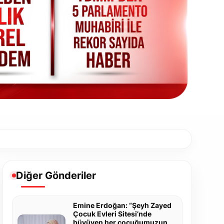
Diğer Gönderiler
Emine Erdoğan: “Şeyh Zayed
Çocuk Evleri Sitesi’nde
büyüyen her çocuğumuzun