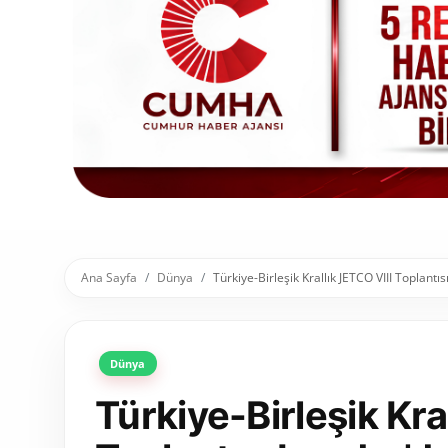
Toplum ve Yaşam
Sivil Toplum Kuruluşları
Kamu Kurumları ve Üst Kurullar
Resmi Reklamlar
Ana Sayfa
Dünya
Türkiye-Birleşik Krallık JETCO VIII Toplantı
Dünya
Türkiye-Birleşik Kra