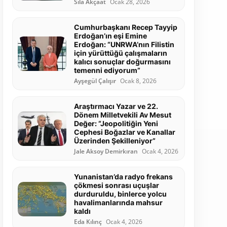
Sıla Akçaat
Ocak 28, 2026
Cumhurbaşkanı Recep Tayyip
Erdoğan’ın eşi Emine
Erdoğan: “UNRWA’nın Filistin
için yürüttüğü çalışmaların
kalıcı sonuçlar doğurmasını
temenni ediyorum”
Ayşegül Çalışır
Ocak 8, 2026
Araştırmacı Yazar ve 22.
Dönem Milletvekili Av Mesut
Değer: “Jeopolitiğin Yeni
Cephesi Boğazlar ve Kanallar
Üzerinden Şekilleniyor”
Jale Aksoy Demirkıran
Ocak 4, 2026
Yunanistan’da radyo frekans
çökmesi sonrası uçuşlar
durduruldu, binlerce yolcu
havalimanlarında mahsur
kaldı
Eda Kılınç
Ocak 4, 2026