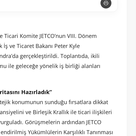
ve Ticari Komite JETCO’nun VIII. Dönem
ık İş ve Ticaret Bakanı Peter Kyle
ra’da gerçekleştirildi. Toplantıda, ikili
u ile geleceğe yönelik iş birliği alanları
ritasını Hazırladık”
ratejik konumunun sunduğu fırsatlara dikkat
yelini ve Birleşik Krallık ile ticari ilişkileri
i vurguladı. Görüşmelerin ardından JETCO
lendirilmiş Yükümlülerin Karşılıklı Tanınması