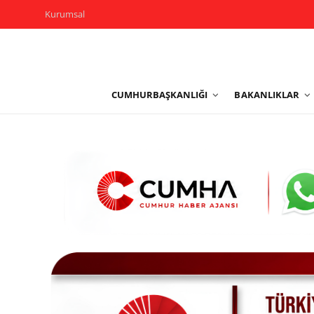
Kurumsal
Kurumsal
CUMHURBAŞKANLIĞI
BAKANLIKLAR
Cumhurbaşkanlığı
Bakanlıklar
TBMM
Siyasi Partiler
Yerel Yönetimler
Mülki İdare