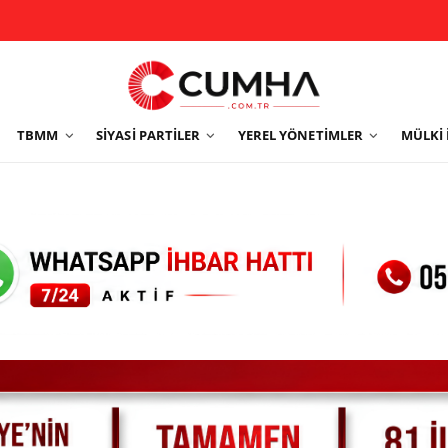
TBMM
SIYASI PARTILER
YEREL YÖNETIMLER
MÜLKI 