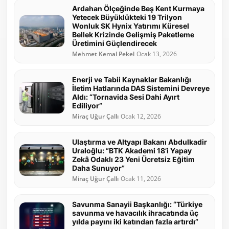
Ardahan Ölçeğinde Beş Kent Kurmaya
Yetecek Büyüklükteki 19 Trilyon
Wonluk SK Hynix Yatırımı Küresel
Bellek Krizinde Gelişmiş Paketleme
Üretimini Güçlendirecek
Mehmet Kemal Pekel
Ocak 13, 2026
Enerji ve Tabii Kaynaklar Bakanlığı
İletim Hatlarında DAS Sistemini Devreye
Aldı: “Tornavida Sesi Dahi Ayırt
Ediliyor”
Miraç Uğur Çallı
Ocak 12, 2026
Ulaştırma ve Altyapı Bakanı Abdulkadir
Uraloğlu: “BTK Akademi 18’i Yapay
Zekâ Odaklı 23 Yeni Ücretsiz Eğitim
Daha Sunuyor”
Miraç Uğur Çallı
Ocak 11, 2026
Savunma Sanayii Başkanlığı: “Türkiye
savunma ve havacılık ihracatında üç
yılda payını iki katından fazla artırdı”