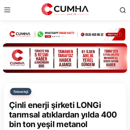
Kurumsal
Cumhurbaşkanlığı
Bakanlıklar
TBMM
Teknoloji
Siyasi Partiler
Çinli enerji şirketi LONGi
Yerel Yönetimler
tarımsal atıklardan yılda 400
bin ton yeşil metanol
Mülki İdare