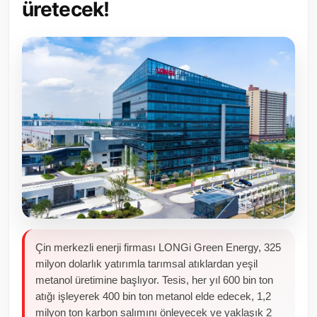
üretecek!
Toplum ve Yaşam
Sivil Toplum Kuruluşları
Kamu Kurumları ve Üst Kurullar
Resmi Reklamlar
Çin merkezli enerji firması LONGi Green Energy, 325
milyon dolarlık yatırımla tarımsal atıklardan yeşil
metanol üretimine başlıyor. Tesis, her yıl 600 bin ton
atığı işleyerek 400 bin ton metanol elde edecek, 1,2
milyon ton karbon salımını önleyecek ve yaklaşık 2