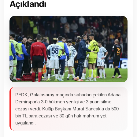
Açıklandı
Toplum ve Yaşam
Sivil Toplum Kuruluşları
Kamu Kurumları ve Üst Kurullar
Resmi Reklamlar
PFDK, Galatasaray maçında sahadan çekilen Adana
Demirspor'a 3-0 hükmen yenilgi ve 3 puan silme
cezası verdi. Kulüp Başkanı Murat Sancak'a da 500
bin TL para cezası ve 30 gün hak mahrumiyeti
uygulandı.