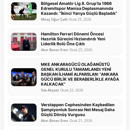
Bölgesel Amatör Lig 8. Grup’ta 1966
Edremitspor Manisa Deplasmanında
Kazandı: “İkinci Yarıya Güçlü Başladık”
Miraç Uğur Çallı
Ocak 25, 2026
Hamilton Ferrari Dönemi Öncesi
Hazırlık Sürecini Hızlandırdı Yeni
Liderlik Rolü Öne Çıktı
Akın Baran Eren
Ocak 25, 2026
MKE ANKARAGÜCÜ OLAĞANÜSTÜ
GENEL KURULU TAMAMLANDI YENİ
BAŞKAN İLHAMİ ALPARSLAN: “ANKARA
GÜCÜ BİRLİK VE BERABERLİKLE AYAĞA
KALKACAK”
Sıla Akçaat
Ocak 22, 2026
Verstappen Cephesinden Kaybedilen
Şampiyonluk Sonrası Net Mesaj Daha
Güçlü Dönüş Vurgusu
Akın Baran Eren
Ocak 21, 2026