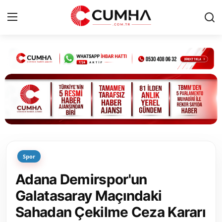
Kurumsal
Cumhurbaşkanlığı
Bakanlıklar
TBMM
Spor
Siyasi Partiler
Adana Demirspor'un
Yerel Yönetimler
Galatasaray Maçındaki
Sahadan Çekilme Ceza Kararı
Mülki İdare