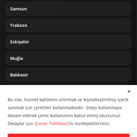
Samsun
Trabzon
Eskişehir
Muğla
Balıkesir
Sakarya
Bu site, hizmet kalitesini artırmak ve kişiselleştirilmiş içerik
sunmak için çerezleri kullanmaktadır. Siteyi kullanmaya
devam ederek çerez kullanımını kabul etmiş olursunuz.
Detaylar için
[Çerez Politikası]
'nı inceleyebilirsiniz.
© 2024 CUMHA (Cumhur Haber Ajansı) Tüm hakları saklıdır.