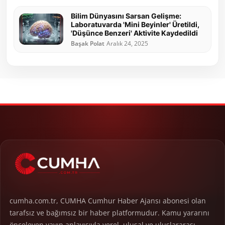
Bilim Dünyasını Sarsan Gelişme:
Laboratuvarda 'Mini Beyinler' Üretildi,
'Düşünce Benzeri' Aktivite Kaydedildi
Başak Polat
Aralık 24, 2025
cumha.com.tr, CUMHA Cumhur Haber Ajansı abonesi olan
tarafsız ve bağımsız bir haber platformudur. Kamu yararını
önceleyen yayın anlayışıyla yerel, ulusal ve uluslararası