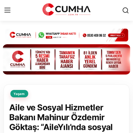
Kurumsal
Cumhurbaşkanlığı
Bakanlıklar
TBMM
Yaşam
Siyasi Partiler
Aile ve Sosyal Hizmetler
Yerel Yönetimler
Bakanı Mahinur Özdemir
Göktaş: “AileYılı’nda sosyal
Mülki İdare