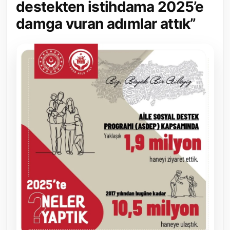
destekten istihdama 2025’e
Toplum ve Yaşam
damga vuran adımlar attık”
Sivil Toplum Kuruluşları
Kamu Kurumları ve Üst Kurullar
Resmi Reklamlar