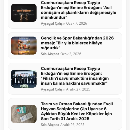
Cumhurbaşkanı Recep Tayyip
Erdoğan’ın eşi Emine Erdoğan: “Asıl
dönüşüm alışkanlıkların değişmesiyle
mümkündür”
Ayşegül Çalışır
Ocak 7, 2026
Gençlik ve Spor Bakanlığı’ndan 2026
mesajı: “Bir yıla binlerce hikâye
sığdırdık”
Sıla Akçaat
Ocak 3, 2026
Cumhurbaşkanı Recep Tayyip
Erdoğan’ın eşi Emine Erdoğan:
“Filistin’i savunmak tüm insanlığın
insan kalma hakkını savunmaktır”
Ayşegül Çalışır
Aralık 27, 2025
Tarım ve Orman Bakanlığı’ndan Evcil
Hayvan Sahiplerine Çip Uyarısı: 6
Aylıktan Büyük Kedi ve Köpekler İçin
Son Tarih 31 Aralık 2025
Sıla Akçaat
Aralık 26, 2025