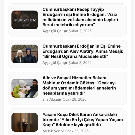
Cumhurbaşkanı Recep Tayyip
Erdoğan’ın eşi Emine Erdoğan: “Aziz
milletimizin ve İslam aleminin Leyle-i
Berat’ını tebrik ediyorum”
Ayşegül Çalışır
Şubat 2, 2026
Cumhurbaşkanı Erdoğan’ın Eşi Emine
Erdoğan’dan Alev Alatlı’yı Anma Mesajı:
“Bir Nesil Uğruna Mücadele Etti”
Ayşegül Çalışır
Şubat 2, 2026
Aile ve Sosyal Hizmetler Bakanı
Mahinur Özdemir Göktaş: “Ocak ayı
doğum yardımı ödemeleri annelerin
hesaplarına yatırıldı”
Sıla Akçaat
Ocak 28, 2026
Yaşam Koçu Dilek Baran Ankara’daki
törende “Yılın En İyi Çıkış Yapan Yaşam
Koçu” ödülüne layık görüldü
Melek Şenol
Ocak 23, 2026