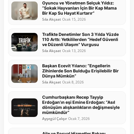
Oyuncu ve Yönetmen Selçuk Yıldız:
“Sokak Hayvanları İçin Bir Kap Mama
Bir Kap Su Hayat Kurtarır”
Sıla Akçaat
Ocak 15, 2026
Trafikte Denetimler Son 3 Yılda Yüzde
110 Arttı: Yetkililerden “Hedef Güvenli
ve Düzenli Ulaşım” Vurgusu
Sıla Akçaat
Ocak 13, 2026
Başkan Ecevit Yılancı: “Engellerin
Zihinlerde Son Bulduğu Erişilebilir Bir
Dünya Mümkün”
Sıla Akçaat
Ocak 8, 2026
Cumhurbaşkanı Recep Tayyip
Erdoğan’ın eşi Emine Erdoğan: “Asıl
dönüşüm alışkanlıkların değişmesiyle
mümkündür”
Ayşegül Çalışır
Ocak 7, 2026
Aile ve Sosyal Hizmetler Bakanı