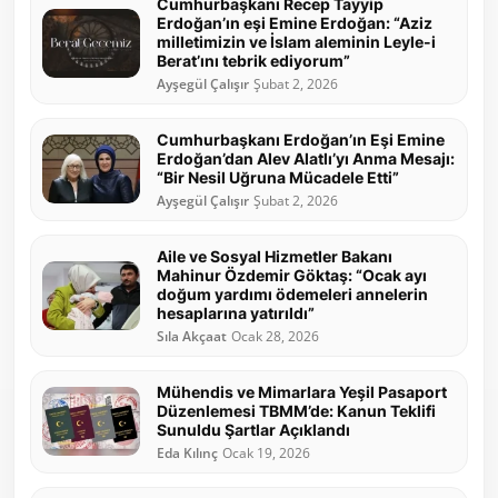
Cumhurbaşkanı Recep Tayyip
Erdoğan’ın eşi Emine Erdoğan: “Aziz
milletimizin ve İslam aleminin Leyle-i
Berat’ını tebrik ediyorum”
Ayşegül Çalışır
Şubat 2, 2026
Cumhurbaşkanı Erdoğan’ın Eşi Emine
Erdoğan’dan Alev Alatlı’yı Anma Mesajı:
“Bir Nesil Uğruna Mücadele Etti”
Ayşegül Çalışır
Şubat 2, 2026
Aile ve Sosyal Hizmetler Bakanı
Mahinur Özdemir Göktaş: “Ocak ayı
doğum yardımı ödemeleri annelerin
hesaplarına yatırıldı”
Sıla Akçaat
Ocak 28, 2026
Mühendis ve Mimarlara Yeşil Pasaport
Düzenlemesi TBMM’de: Kanun Teklifi
Sunuldu Şartlar Açıklandı
Eda Kılınç
Ocak 19, 2026