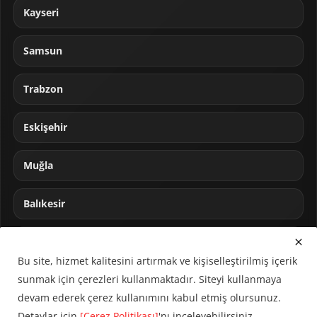
Kayseri
Samsun
Trabzon
Eskişehir
Muğla
Balıkesir
Sakarya
Bu site, hizmet kalitesini artırmak ve kişiselleştirilmiş içerik
sunmak için çerezleri kullanmaktadır. Siteyi kullanmaya
devam ederek çerez kullanımını kabul etmiş olursunuz.
Detaylar için
[Çerez Politikası]
'nı inceleyebilirsiniz.