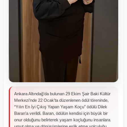
Ankara Altındağ’da bulunan 29 Ekim Şair Baki Kültür
Merkezi’nde 22 Ocak’ta düzenlenen ödül töreninde,
“Yılın En İyi Çıkış Yapan Yaşam Koçu” ödülü Dilek
Baran’a verildi. Baran, ödülün kendisi için büyük bir
onur olduğunu belirterek yaşam koçluğunu insanlara
umut olma ve dönüşümlerine eşlik etme yolculuğu