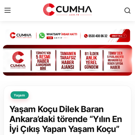
Kurumsal
Cumhurbaşkanlığı
Bakanlıklar
TBMM
Yaşam
Siyasi Partiler
Yaşam Koçu Dilek Baran
Yerel Yönetimler
Ankara’daki törende “Yılın En
İyi Çıkış Yapan Yaşam Koçu”
Mülki İdare