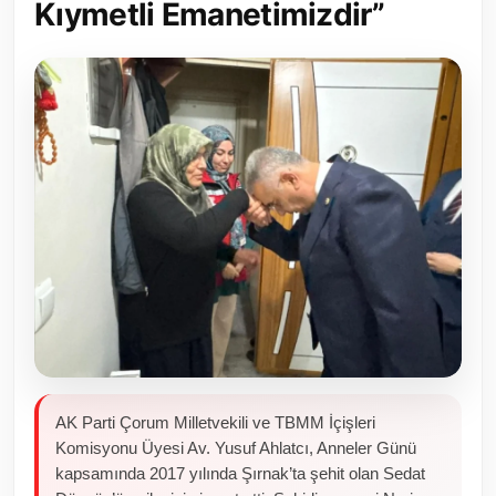
Kıymetli Emanetimizdir”
Toplum ve Yaşam
Sivil Toplum Kuruluşları
Kamu Kurumları ve Üst Kurullar
Resmi Reklamlar
AK Parti Çorum Milletvekili ve TBMM İçişleri
Komisyonu Üyesi Av. Yusuf Ahlatcı, Anneler Günü
kapsamında 2017 yılında Şırnak’ta şehit olan Sedat