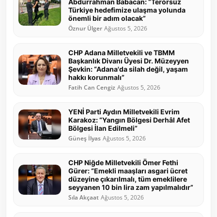
Abdurrahman Babacan: “Terörsüz
Türkiye hedefimize ulaşma yolunda
önemli bir adım olacak”
Öznur Ülger
Ağustos 5, 2026
CHP Adana Milletvekili ve TBMM
Başkanlık Divanı Üyesi Dr. Müzeyyen
Şevkin: “Adana'da silah değil, yaşam
hakkı korunmalı”
Fatih Can Cengiz
Ağustos 5, 2026
YENİ Parti Aydın Milletvekili Evrim
Karakoz: “Yangın Bölgesi Derhâl Afet
Bölgesi İlan Edilmeli”
Güneş İlyas
Ağustos 5, 2026
CHP Niğde Milletvekili Ömer Fethi
Gürer: “Emekli maaşları asgari ücret
düzeyine çıkarılmalı, tüm emeklilere
seyyanen 10 bin lira zam yapılmalıdır”
Sıla Akçaat
Ağustos 5, 2026