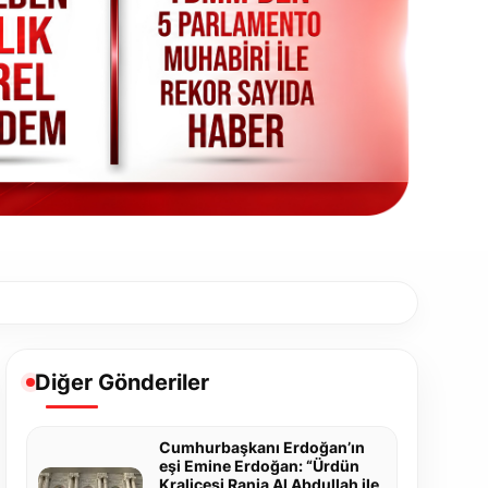
Diğer Gönderiler
Cumhurbaşkanı Erdoğan’ın
eşi Emine Erdoğan: “Ürdün
Kraliçesi Rania Al Abdullah ile