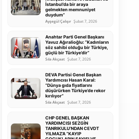
İstanbul’da bir araya
gelmekten memnuniyet
duydum”
Ayşegül Çalışır
Şubat 7, 2026
Anahtar Parti Genel Başkanı
Yavuz Ağıralioğlu: “Kadınların
söz sahibi olduğu bir Türkiye,
güçlü bir Türkiye’dir”
Sıla Akçaat
Şubat 7, 2026
DEVA Partisi Genel Başkan
Yardımcısı Hasan Karal:
“Dünya gıda fiyatlarını
düşürürken Türkiye’de rekor
kırılıyor”
Sıla Akçaat
Şubat 7, 2026
CHP GENEL BAŞKAN
YARDIMCISI SEZGİN
TANRIKULU’NDAN CEVDT
YILMAZ’A “KAYIP
ÇOCUKLARIN SAYISI VE