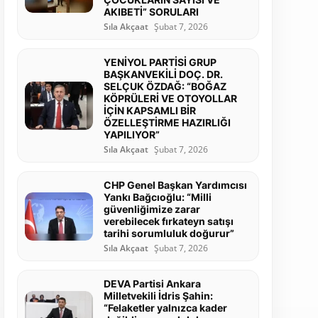
AKIBETİ” SORULARI
Sıla Akçaat
Şubat 7, 2026
YENİYOL PARTİSİ GRUP
BAŞKANVEKİLİ DOÇ. DR.
SELÇUK ÖZDAĞ: “BOĞAZ
KÖPRÜLERİ VE OTOYOLLAR
İÇİN KAPSAMLI BİR
ÖZELLEŞTİRME HAZIRLIĞI
YAPILIYOR”
Sıla Akçaat
Şubat 7, 2026
CHP Genel Başkan Yardımcısı
Yankı Bağcıoğlu: “Milli
güvenliğimize zarar
verebilecek fırkateyn satışı
tarihi sorumluluk doğurur”
Sıla Akçaat
Şubat 7, 2026
DEVA Partisi Ankara
Milletvekili İdris Şahin:
“Felaketler yalnızca kader