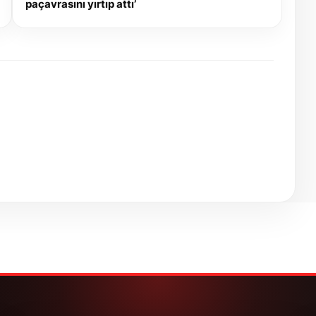
paçavrasını yırtıp attı’