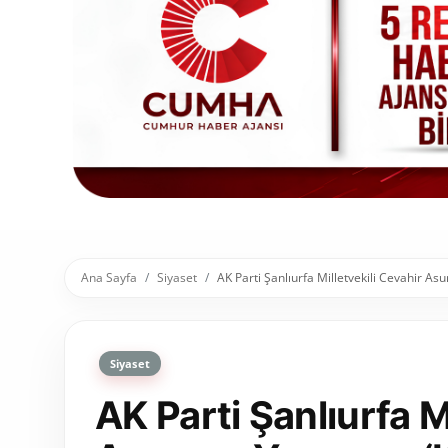
Toplum ve Yaşam
Sivil Toplum Kuruluşları
Kamu Kurumları ve Üst Kurullar
Resmi Reklamlar
Ana Sayfa
Siyaset
AK Parti Şanlıurfa Milletvekili Cevahir As
Siyaset
AK Parti Şanlıurfa M