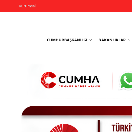
Kurumsal
Kurumsal
CUMHURBAŞKANLIĞI
BAKANLIKLAR
Cumhurbaşkanlığı
Bakanlıklar
TBMM
Siyasi Partiler
Yerel Yönetimler
Mülki İdare