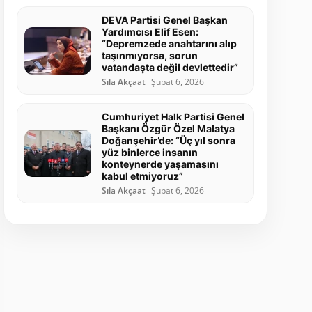
DEVA Partisi Genel Başkan
Yardımcısı Elif Esen:
“Depremzede anahtarını alıp
taşınmıyorsa, sorun
vatandaşta değil devlettedir”
Sıla Akçaat
Şubat 6, 2026
Cumhuriyet Halk Partisi Genel
Başkanı Özgür Özel Malatya
Doğanşehir’de: “Üç yıl sonra
yüz binlerce insanın
konteynerde yaşamasını
kabul etmiyoruz”
Sıla Akçaat
Şubat 6, 2026