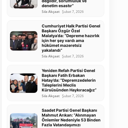
değildir, sorumluluk ve
denetim esastır”
Sıla Akçaat
Şubat 7, 2026
Cumhuriyet Halk Partisi Genel
Başkanı Özgür Özel
Malatya’da: “Depreme hazırlık
için her şey vardı ama
hükümet mazeretsiz
yakalandı”
Sıla Akçaat
Şubat 7, 2026
Yeniden Refah Partisi Genel
Başkanı Fatih Erbakan
Hatay’da: “Depremzedelerin
Taleplerini Meclis
Kürsüsünden Haykıracağız”
Sıla Akçaat
Şubat 7, 2026
Saadet Partisi Genel Başkanı
Mahmut Arıkan: “Alınmayan
Önlemler Nedeniyle 53 Binden
Fazla Vatandaşımızı