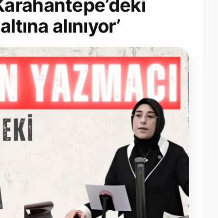
Karahantepe’deki
ltına alınıyor’