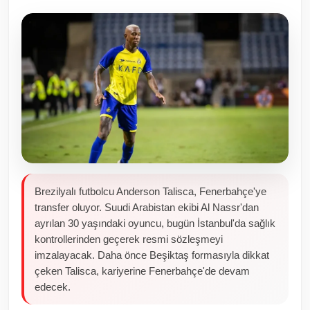
Toplum ve Yaşam
Sivil Toplum Kuruluşları
Kamu Kurumları ve Üst Kurullar
Resmi Reklamlar
Brezilyalı futbolcu Anderson Talisca, Fenerbahçe'ye
transfer oluyor. Suudi Arabistan ekibi Al Nassr'dan
ayrılan 30 yaşındaki oyuncu, bugün İstanbul'da sağlık
kontrollerinden geçerek resmi sözleşmeyi
imzalayacak. Daha önce Beşiktaş formasıyla dikkat
çeken Talisca, kariyerine Fenerbahçe'de devam
edecek.