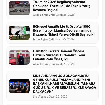
Takımlar 2026 Regülasyonlarına
Odaklandı Formula 1’de Teknik Yarış
Resmen Başladı
Akın Baran Eren
Ocak 28, 2026
Bölgesel Amatör Lig 8. Grup’ta 1966
Edremitspor Manisa Deplasmanında
Kazandı: “İkinci Yarıya Güçlü Başladık”
Miraç Uğur Çallı
Ocak 25, 2026
Hamilton Ferrari Dönemi Öncesi
Hazırlık Sürecini Hızlandırdı Yeni
Liderlik Rolü Öne Çıktı
Akın Baran Eren
Ocak 25, 2026
MKE ANKARAGÜCÜ OLAĞANÜSTÜ
GENEL KURULU TAMAMLANDI YENİ
BAŞKAN İLHAMİ ALPARSLAN: “ANKARA
GÜCÜ BİRLİK VE BERABERLİKLE AYAĞA
KALKACAK”
Sıla Akçaat
Ocak 22, 2026