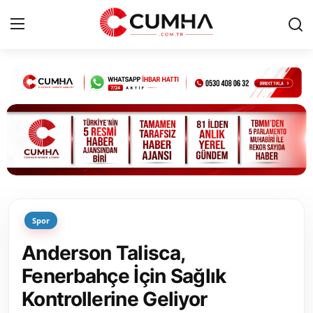
Kurumsal
Cumhurbaşkanlığı
Bakanlıklar
TBMM
Spor
Siyasi Partiler
Anderson Talisca,
Yerel Yönetimler
Fenerbahçe İçin Sağlık
Kontrollerine Geliyor
Mülki İdare