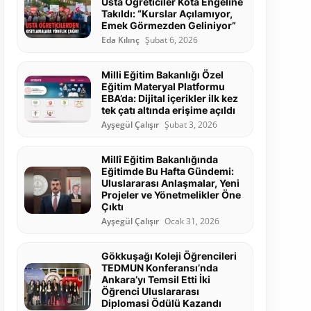
Usta Öğreticiler Kota Engeline
Takıldı: “Kurslar Açılamıyor,
Emek Görmezden Geliniyor”
Eda Kılınç
Şubat 6, 2026
Milli Eğitim Bakanlığı Özel
Eğitim Materyal Platformu
EBA’da: Dijital içerikler ilk kez
tek çatı altında erişime açıldı
Ayşegül Çalışır
Şubat 3, 2026
Millî Eğitim Bakanlığında
Eğitimde Bu Hafta Gündemi:
Uluslararası Anlaşmalar, Yeni
Projeler ve Yönetmelikler Öne
Çıktı
Ayşegül Çalışır
Ocak 31, 2026
Gökkuşağı Koleji Öğrencileri
TEDMUN Konferansı’nda
Ankara’yı Temsil Etti İki
Öğrenci Uluslararası
Diplomasi Ödülü Kazandı