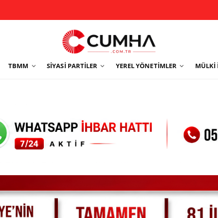
TBMM
SIYASI PARTILER
YEREL YÖNETIMLER
MÜLKI 