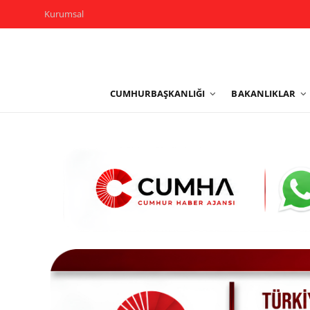
Kurumsal
Kurumsal
CUMHURBAŞKANLIĞI
BAKANLIKLAR
Cumhurbaşkanlığı
Bakanlıklar
TBMM
Siyasi Partiler
Yerel Yönetimler
Mülki İdare