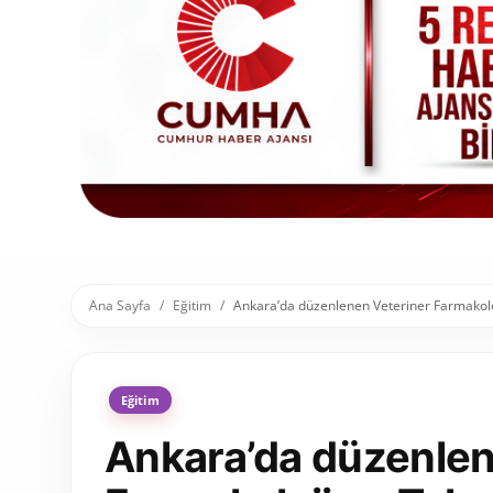
Toplum ve Yaşam
Sivil Toplum Kuruluşları
Kamu Kurumları ve Üst Kurullar
Resmi Reklamlar
Ana Sayfa
Eğitim
Ankara’da düzenlenen Veteriner Farmakoloji
Eğitim
Ankara’da düzenlen