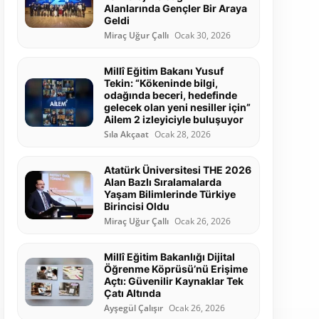
Alanlarında Gençler Bir Araya
Geldi
Miraç Uğur Çallı
Ocak 30, 2026
Millî Eğitim Bakanı Yusuf
Tekin: “Kökeninde bilgi,
odağında beceri, hedefinde
gelecek olan yeni nesiller için”
Ailem 2 izleyiciyle buluşuyor
Sıla Akçaat
Ocak 28, 2026
Atatürk Üniversitesi THE 2026
Alan Bazlı Sıralamalarda
Yaşam Bilimlerinde Türkiye
Birincisi Oldu
Miraç Uğur Çallı
Ocak 26, 2026
Millî Eğitim Bakanlığı Dijital
Öğrenme Köprüsü’nü Erişime
Açtı: Güvenilir Kaynaklar Tek
Çatı Altında
Ayşegül Çalışır
Ocak 26, 2026