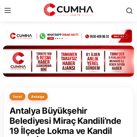
Kurumsal
Cumhurbaşkanlığı
Bakanlıklar
TBMM
Yerel
Antalya
Siyasi Partiler
Antalya Büyükşehir
Yerel Yönetimler
Belediyesi Miraç Kandili’nde
19 İlçede Lokma ve Kandil
Mülki İdare