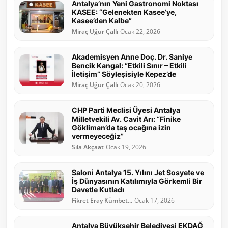
Antalya’nın Yeni Gastronomi Noktası
KASEE: “Gelenekten Kasee’ye,
Kasee’den Kalbe”
Miraç Uğur Çallı
Ocak 22, 2026
Akademisyen Anne Doç. Dr. Saniye
Bencik Kangal: “Etkili Sınır – Etkili
İletişim” Söyleşisiyle Kepez’de
Miraç Uğur Çallı
Ocak 20, 2026
CHP Parti Meclisi Üyesi Antalya
Milletvekili Av. Cavit Arı: “Finike
Gökliman’da taş ocağına izin
vermeyeceğiz”
Sıla Akçaat
Ocak 19, 2026
Saloni Antalya 15. Yılını Jet Sosyete ve
İş Dünyasının Katılımıyla Görkemli Bir
Davetle Kutladı
Fikret Eray Kümbet...
Ocak 17, 2026
Antalya Büyükşehir Belediyesi EKDAĞ