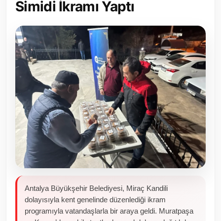
Simidi İkramı Yaptı
Toplum ve Yaşam
Sivil Toplum Kuruluşları
Kamu Kurumları ve Üst Kurullar
Resmi Reklamlar
Antalya Büyükşehir Belediyesi, Miraç Kandili
dolayısıyla kent genelinde düzenlediği ikram
programıyla vatandaşlarla bir araya geldi. Muratpaşa