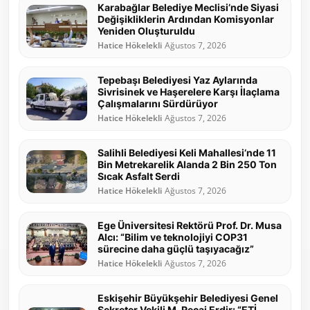
Karabağlar Belediye Meclisi’nde Siyasi
Değişikliklerin Ardından Komisyonlar
Yeniden Oluşturuldu
Hatice Hökelekli
Ağustos 7, 2026
Tepebaşı Belediyesi Yaz Aylarında
Sivrisinek ve Haşerelere Karşı İlaçlama
Çalışmalarını Sürdürüyor
Hatice Hökelekli
Ağustos 7, 2026
Salihli Belediyesi Keli Mahallesi’nde 11
Bin Metrekarelik Alanda 2 Bin 250 Ton
Sıcak Asfalt Serdi
Hatice Hökelekli
Ağustos 7, 2026
Ege Üniversitesi Rektörü Prof. Dr. Musa
Alcı: “Bilim ve teknolojiyi COP31
sürecine daha güçlü taşıyacağız”
Hatice Hökelekli
Ağustos 7, 2026
Eskişehir Büyükşehir Belediyesi Genel
Sekreter Vekili M. Recai Erdir: “ETİ