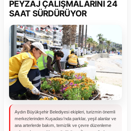
PEYZAJ ÇALIŞMALARINI 24
Toplum ve Yaşam
SAAT SÜRDÜRÜYOR
Sivil Toplum Kuruluşları
Kamu Kurumları ve Üst Kurullar
Resmi Reklamlar
Aydın Büyükşehir Belediyesi ekipleri, turizmin önemli
merkezlerinden Kuşadası’nda parklar, yeşil alanlar ve
ana arterlerde bakım, temizlik ve çevre düzenleme