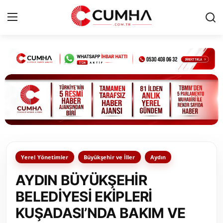
Kurumsal
Cumhurbaşkanlığı
Bakanlıklar
TBMM
Yerel Yönetimler
Büyükşehir ve İller
Aydın
Siyasi Partiler
AYDIN BÜYÜKŞEHİR
Yerel Yönetimler
BELEDİYESİ EKİPLERİ
KUŞADASI’NDA BAKIM VE
Mülki İdare