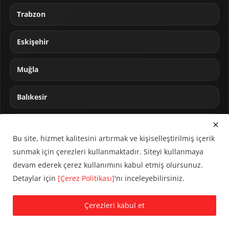
Trabzon
Eskişehir
Muğla
Balıkesir
Sakarya
Bu site, hizmet kalitesini artırmak ve kişiselleştirilmiş içerik
sunmak için çerezleri kullanmaktadır. Siteyi kullanmaya
devam ederek çerez kullanımını kabul etmiş olursunuz.
Detaylar için
[Çerez Politikası]
'nı inceleyebilirsiniz.
© 2024 CUMHA (Cumhur Haber Ajansı) Tüm hakları saklıdır.
Çerezleri kabul et
KVKK Aydınlatma Metni
Çerez Politikası