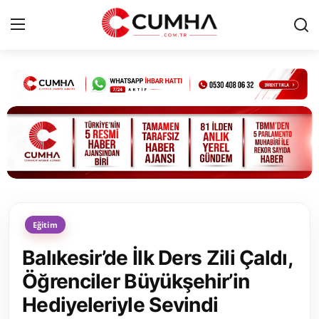
Kurumsal
Cumhurbaşkanlığı
Bakanlıklar
TBMM
Eğitim
Siyasi Partiler
Balıkesir’de İlk Ders Zili Çaldı,
Yerel Yönetimler
Öğrenciler Büyükşehir’in
Hediyeleriyle Sevindi
Mülki İdare