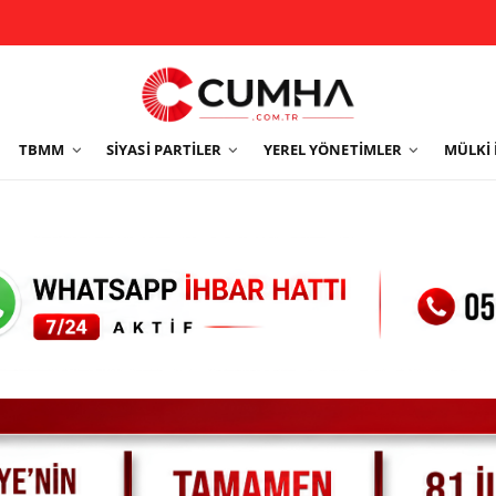
TBMM
SIYASI PARTILER
YEREL YÖNETIMLER
MÜLKI 