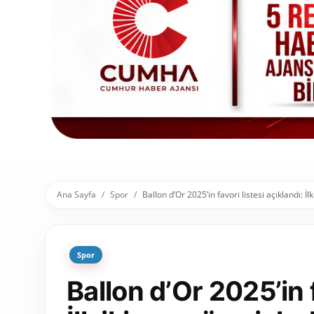
Toplum ve Yaşam
Sivil Toplum Kuruluşları
Kamu Kurumları ve Üst Kurullar
Resmi Reklamlar
Ana Sayfa
Spor
Ballon d’Or 2025’in favori listesi açıklandı: İlk
Spor
Ballon d’Or 2025’in f