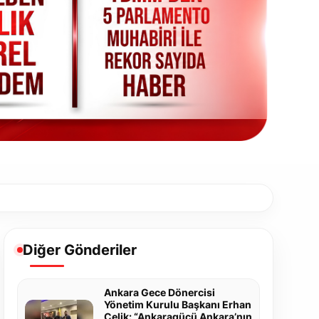
Diğer Gönderiler
Ankara Gece Dönercisi
Yönetim Kurulu Başkanı Erhan
Çelik: “Ankaragücü Ankara’nın