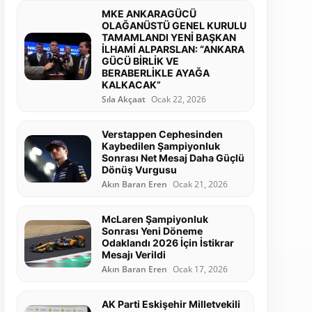
MKE ANKARAGÜCÜ
OLAĞANÜSTÜ GENEL KURULU
TAMAMLANDI YENİ BAŞKAN
İLHAMİ ALPARSLAN: “ANKARA
GÜCÜ BİRLİK VE
BERABERLİKLE AYAĞA
KALKACAK”
Sıla Akçaat
Ocak 22, 2026
Verstappen Cephesinden
Kaybedilen Şampiyonluk
Sonrası Net Mesaj Daha Güçlü
Dönüş Vurgusu
Akın Baran Eren
Ocak 21, 2026
McLaren Şampiyonluk
Sonrası Yeni Döneme
Odaklandı 2026 İçin İstikrar
Mesajı Verildi
Akın Baran Eren
Ocak 17, 2026
AK Parti Eskişehir Milletvekili