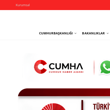
Kurumsal
Kurumsal
CUMHURBAŞKANLIĞI
BAKANLIKLAR
Cumhurbaşkanlığı
Bakanlıklar
TBMM
Siyasi Partiler
Yerel Yönetimler
Mülki İdare