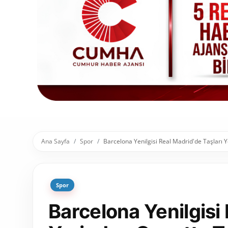
Toplum ve Yaşam
Sivil Toplum Kuruluşları
Kamu Kurumları ve Üst Kurullar
Resmi Reklamlar
Ana Sayfa
Spor
Barcelona Yenilgisi Real Madrid'de Taşları Ye
Spor
Barcelona Yenilgisi 