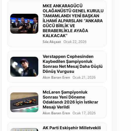
MKE ANKARAGÜCÜ
OLAĞANÜSTÜ GENEL KURULU
TAMAMLANDI YENİ BAŞKAN
İLHAMİ ALPARSLAN: “ANKARA
GÜCÜ BİRLİK VE
BERABERLİKLE AYAĞA
KALKACAK”
Sıla Akçaat
Ocak 22, 2026
Verstappen Cephesinden
Kaybedilen Şampiyonluk
Sonrası Net Mesaj Daha Güçlü
Dönüş Vurgusu
Akın Baran Eren
Ocak 21, 2026
McLaren Şampiyonluk
Sonrası Yeni Döneme
Odaklandı 2026 İçin İstikrar
Mesajı Verildi
Akın Baran Eren
Ocak 17, 2026
AK Parti Eskişehir Milletvekili