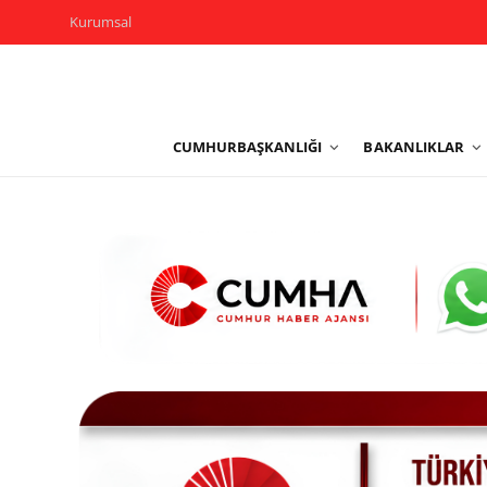
Kurumsal
Kurumsal
CUMHURBAŞKANLIĞI
BAKANLIKLAR
Cumhurbaşkanlığı
Bakanlıklar
TBMM
Siyasi Partiler
Yerel Yönetimler
Mülki İdare