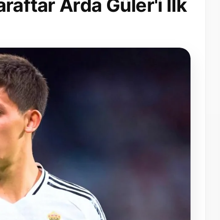
raftar Arda Güler'i İlk