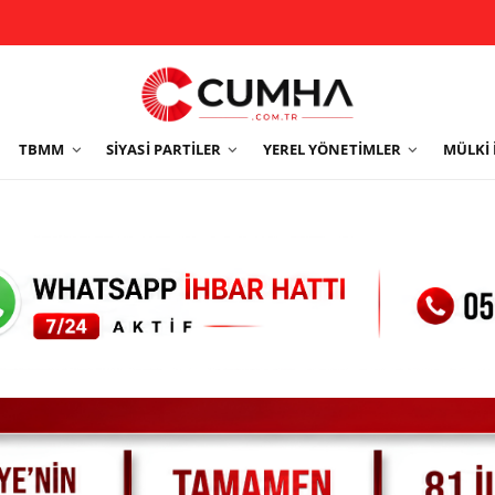
TBMM
SIYASI PARTILER
YEREL YÖNETIMLER
MÜLKI 