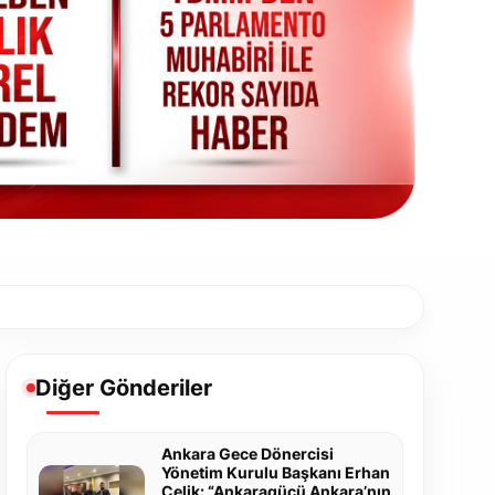
Diğer Gönderiler
Ankara Gece Dönercisi
Yönetim Kurulu Başkanı Erhan
Çelik: “Ankaragücü Ankara’nın