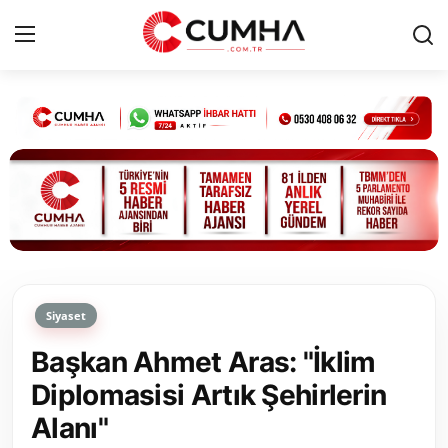
Kurumsal
Cumhurbaşkanlığı
Bakanlıklar
TBMM
Siyaset
Siyasi Partiler
Başkan Ahmet Aras: "İklim
Yerel Yönetimler
Diplomasisi Artık Şehirlerin
Alanı"
Mülki İdare