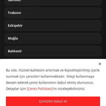
Samsun
Trabzon
Eskişehir
Muğla
Balıkesir
Sakarya
Bu site, hizmet kalitesini artırmak ve kişiselleştirilmiş içerik
sunmak için çerezleri kullanmaktadır. Siteyi kullanmaya
devam ederek çerez kullanımını kabul etmiş olursunuz.
Detaylar için
[Çerez Politikası]
'nı inceleyebilirsiniz.
© 2024 CUMHA (Cumhur Haber Ajansı) Tüm hakları saklıdır.
Çerezleri kabul et