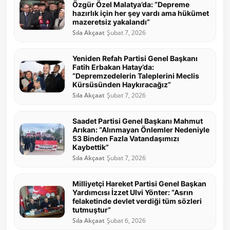
Özgür Özel Malatya’da: “Depreme
hazırlık için her şey vardı ama hükümet
mazeretsiz yakalandı”
Sıla Akçaat
Şubat 7, 2026
Yeniden Refah Partisi Genel Başkanı
Fatih Erbakan Hatay’da:
“Depremzedelerin Taleplerini Meclis
Kürsüsünden Haykıracağız”
Sıla Akçaat
Şubat 7, 2026
Saadet Partisi Genel Başkanı Mahmut
Arıkan: “Alınmayan Önlemler Nedeniyle
53 Binden Fazla Vatandaşımızı
Kaybettik”
Sıla Akçaat
Şubat 7, 2026
Milliyetçi Hareket Partisi Genel Başkan
Yardımcısı İzzet Ulvi Yönter: “Asrın
felaketinde devlet verdiği tüm sözleri
tutmuştur”
Sıla Akçaat
Şubat 6, 2026