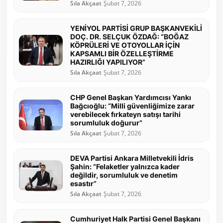
Sıla Akçaat
Şubat 7, 2026
YENİYOL PARTİSİ GRUP BAŞKANVEKİLİ
DOÇ. DR. SELÇUK ÖZDAĞ: “BOĞAZ
KÖPRÜLERİ VE OTOYOLLAR İÇİN
KAPSAMLI BİR ÖZELLEŞTİRME
HAZIRLIĞI YAPILIYOR”
Sıla Akçaat
Şubat 7, 2026
CHP Genel Başkan Yardımcısı Yankı
Bağcıoğlu: “Milli güvenliğimize zarar
verebilecek fırkateyn satışı tarihi
sorumluluk doğurur”
Sıla Akçaat
Şubat 7, 2026
DEVA Partisi Ankara Milletvekili İdris
Şahin: “Felaketler yalnızca kader
değildir, sorumluluk ve denetim
esastır”
Sıla Akçaat
Şubat 7, 2026
Cumhuriyet Halk Partisi Genel Başkanı