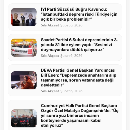
İYİ Parti Sözcüsü Buğra Kavuncu:
“İstanbul’daki deprem riski Türkiye için
açık bir beka problemidir”
Sıla Akçaat
Şubat 6, 2026
Saadet Partisi 6 Şubat depremlerinin 3.
yılında 81 ilde eylem yaptı: “Sesimizi
duymayanlara düdük çalıyoruz”
Sıla Akçaat
Şubat 6, 2026
DEVA Partisi Genel Başkan Yardımcısı
Elif Esen: “Depremzede anahtarını alıp
taşınmıyorsa, sorun vatandaşta değil
devlettedir”
Sıla Akçaat
Şubat 6, 2026
Cumhuriyet Halk Partisi Genel Başkanı
Özgür Özel Malatya Doğanşehir’de: “Üç
yıl sonra yüz binlerce insanın
konteynerde yaşamasını kabul
etmiyoruz”