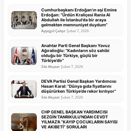
Cumhurbaşkanı Erdoğan’ın eşi Emine
Erdoğan: “Ürdün Kraliçesi Rania Al
Abdullah ile İstanbul’da bir araya
gelmekten memnuniyet duydum”
Ayşegül Çalışır
Şubat 7, 2026
Anahtar Parti Genel Başkanı Yavuz
Ağıralioğlu: “Kadınların söz sahibi
olduğu bir Türkiye, güçlü bir
Türkiye’dir”
Sıla Akçaat
Şubat 7, 2026
DEVA Partisi Genel Başkan Yardımcısı
Hasan Karal: “Dünya gıda fiyatlarını
düşürürken Türkiye’de rekor kırılıyor”
Sıla Akçaat
Şubat 7, 2026
CHP GENEL BAŞKAN YARDIMCISI
SEZGİN TANRIKULU’NDAN CEVDT
YILMAZ’A “KAYIP ÇOCUKLARIN SAYISI
VE AKIBETİ” SORULARI