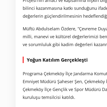
Projesi’nin amacı ve kapsamına ilişkin bil
bilinci kazanmasına katkı sunduğunu ifade
değerlerin güçlendirilmesinin hedeflendiği
Müftü Abdulselam Özdere, “Çevreme Duyar
milli, manevi ve kültürel değerlerimizi be
ve sorumluluk gibi kadim değerleri kazanma
Yoğun Katılım Gerçekleşti
Programa Çekmeköy İlçe Jandarma Komuta
Emniyet Müdürü Şaheser Şen, Çekmeköy İlçe
Çekmeköy İlçe Gençlik ve Spor Müdürü Dam
kuruluşu temsilcisi katıldı.