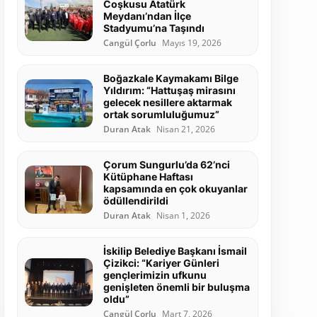
Coşkusu Atatürk
Meydanı’ndan İlçe
Stadyumu’na Taşındı
Cangül Çorlu
Mayıs 19, 2026
Boğazkale Kaymakamı Bilge
Yıldırım: “Hattuşaş mirasını
gelecek nesillere aktarmak
ortak sorumluluğumuz”
Duran Atak
Nisan 21, 2026
Çorum Sungurlu’da 62’nci
Kütüphane Haftası
kapsamında en çok okuyanlar
ödüllendirildi
Duran Atak
Nisan 1, 2026
İskilip Belediye Başkanı İsmail
Çizikci: “Kariyer Günleri
gençlerimizin ufkunu
genişleten önemli bir buluşma
oldu”
Cangül Çorlu
Mart 7, 2026