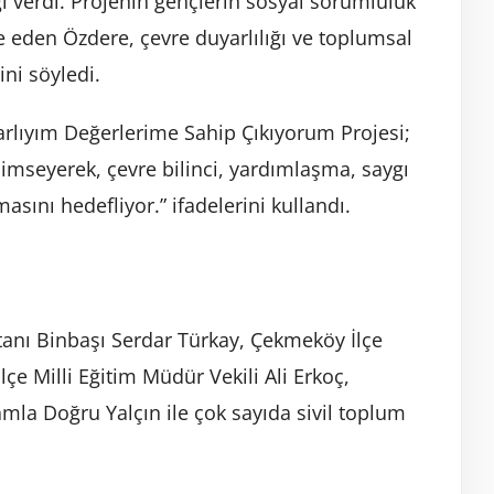
gi verdi. Projenin gençlerin sosyal sorumluluk
 eden Özdere, çevre duyarlılığı ve toplumsal
ni söyledi.
lıyım Değerlerime Sahip Çıkıyorum Projesi;
nimseyerek, çevre bilinci, yardımlaşma, saygı
sını hedefliyor.” ifadelerini kullandı.
nı Binbaşı Serdar Türkay, Çekmeköy İlçe
 Milli Eğitim Müdür Vekili Ali Erkoç,
la Doğru Yalçın ile çok sayıda sivil toplum