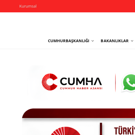
Kurumsal
Kurumsal
CUMHURBAŞKANLIĞI
BAKANLIKLAR
Cumhurbaşkanlığı
Bakanlıklar
TBMM
Siyasi Partiler
Yerel Yönetimler
Mülki İdare