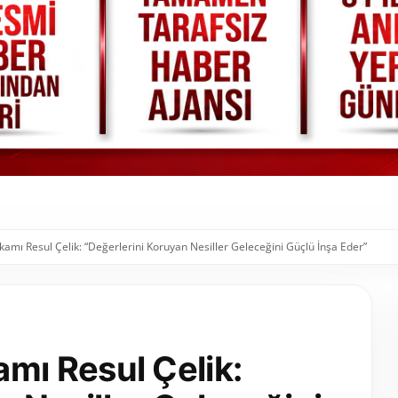
ı Resul Çelik: “Değerlerini Koruyan Nesiller Geleceğini Güçlü İnşa Eder”
ı Resul Çelik: