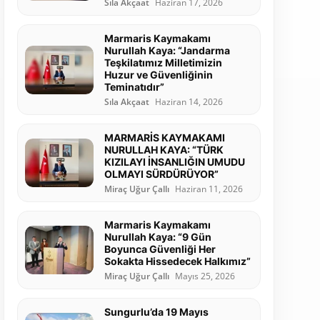
Sıla Akçaat
Haziran 17, 2026
Marmaris Kaymakamı
Nurullah Kaya: “Jandarma
Teşkilatımız Milletimizin
Huzur ve Güvenliğinin
Teminatıdır”
Sıla Akçaat
Haziran 14, 2026
MARMARİS KAYMAKAMI
NURULLAH KAYA: “TÜRK
KIZILAYI İNSANLIĞIN UMUDU
OLMAYI SÜRDÜRÜYOR”
Miraç Uğur Çallı
Haziran 11, 2026
Marmaris Kaymakamı
Nurullah Kaya: “9 Gün
Boyunca Güvenliği Her
Sokakta Hissedecek Halkımız”
Miraç Uğur Çallı
Mayıs 25, 2026
Sungurlu’da 19 Mayıs