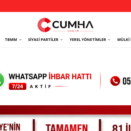
TBMM
SIYASI PARTILER
YEREL YÖNETIMLER
MÜLKI 