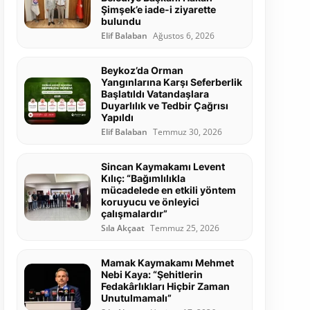
Şimşek’e iade-i ziyarette
bulundu
Elif Balaban
Ağustos 6, 2026
Beykoz’da Orman
Yangınlarına Karşı Seferberlik
Başlatıldı Vatandaşlara
Duyarlılık ve Tedbir Çağrısı
Yapıldı
Elif Balaban
Temmuz 30, 2026
Sincan Kaymakamı Levent
Kılıç: “Bağımlılıkla
mücadelede en etkili yöntem
koruyucu ve önleyici
çalışmalardır”
Sıla Akçaat
Temmuz 25, 2026
Mamak Kaymakamı Mehmet
Nebi Kaya: “Şehitlerin
Fedakârlıkları Hiçbir Zaman
Unutulmamalı”