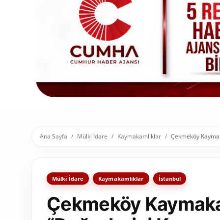
Toplum ve Yaşam
Sivil Toplum Kuruluşları
Kamu Kurumları ve Üst Kurullar
Resmi Reklamlar
Ana Sayfa
Mülki İdare
Kaymakamlıklar
Çekmeköy Kaymakam
Mülki İdare
Kaymakamlıklar
İstanbul
Çekmeköy Kaymakam