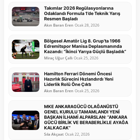
Takımlar 2026 Regülasyonlarına
Odaklandı Formula 1’de Teknik Yarış
Resmen Başladı
Akın Baran Eren
Ocak 28, 2026
Bölgesel Amatör Lig 8. Grup’ta 1966
Edremitspor Manisa Deplasmanında
Kazandı: “İkinci Yarıya Güçlü Başladık”
Miraç Uğur Çallı
Ocak 25, 2026
Hamilton Ferrari Dönemi Öncesi
Hazırlık Sürecini Hızlandırdı Yeni
Liderlik Rolü Öne Çıktı
Akın Baran Eren
Ocak 25, 2026
MKE ANKARAGÜCÜ OLAĞANÜSTÜ
GENEL KURULU TAMAMLANDI YENİ
BAŞKAN İLHAMİ ALPARSLAN: “ANKARA
GÜCÜ BİRLİK VE BERABERLİKLE AYAĞA
KALKACAK”
Sıla Akçaat
Ocak 22, 2026