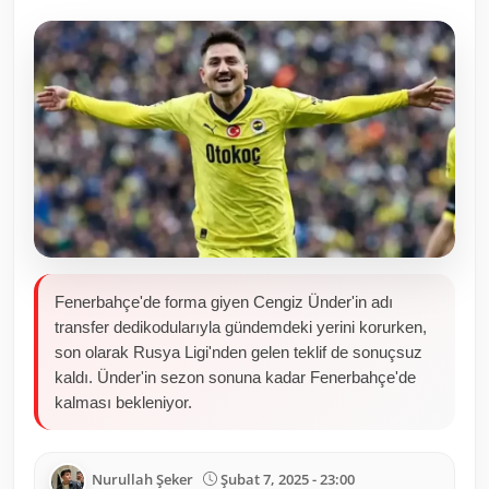
Toplum ve Yaşam
Sivil Toplum Kuruluşları
Kamu Kurumları ve Üst Kurullar
Resmi Reklamlar
Fenerbahçe'de forma giyen Cengiz Ünder'in adı
transfer dedikodularıyla gündemdeki yerini korurken,
son olarak Rusya Ligi'nden gelen teklif de sonuçsuz
kaldı. Ünder'in sezon sonuna kadar Fenerbahçe'de
kalması bekleniyor.
Nurullah Şeker
Şubat 7, 2025 - 23:00