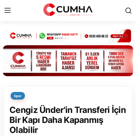
Kurumsal
Cumhurbaşkanlığı
Bakanlıklar
TBMM
Spor
Siyasi Partiler
Cengiz Ünder'in Transferi İçin
Yerel Yönetimler
Bir Kapı Daha Kapanmış
Olabilir
Mülki İdare