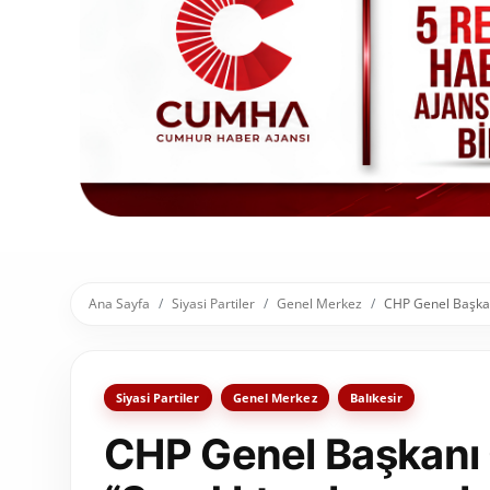
Toplum ve Yaşam
Sivil Toplum Kuruluşları
Kamu Kurumları ve Üst Kurullar
Resmi Reklamlar
Ana Sayfa
Siyasi Partiler
Genel Merkez
CHP Genel Başkanı
Siyasi Partiler
Genel Merkez
Balıkesir
CHP Genel Başkanı 