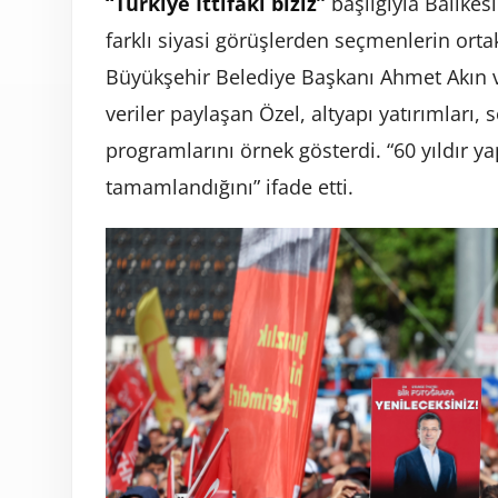
“Türkiye İttifakı biziz”
başlığıyla Balıkes
farklı siyasi görüşlerden seçmenlerin ort
Büyükşehir Belediye Başkanı Ahmet Akın ve 
veriler paylaşan Özel, altyapı yatırımları,
programlarını örnek gösterdi. “60 yıldır y
tamamlandığını” ifade etti.