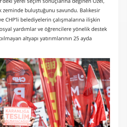
ir’deki yerel seçim sonuçlarına değinen Özel,
ak zeminde buluştuğunu savundu. Balıkesir
CHP’li belediyelerin çalışmalarına ilişkin
 sosyal yardımlar ve öğrencilere yönelik destek
apılmayan altyapı yatırımlarının 25 ayda