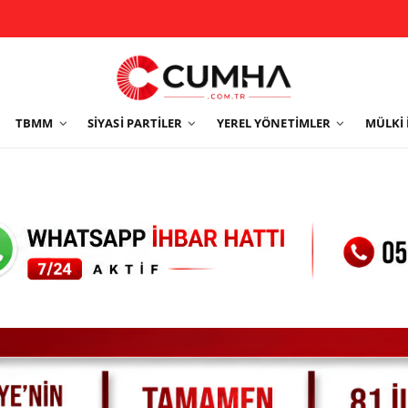
TBMM
SIYASI PARTILER
YEREL YÖNETIMLER
MÜLKI 