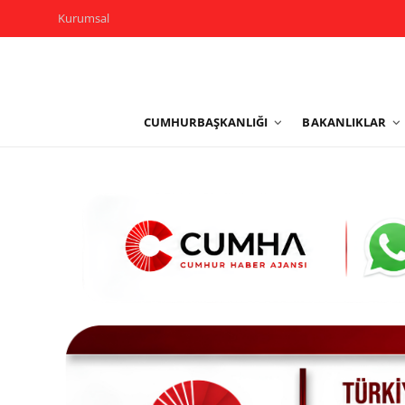
Kurumsal
Kurumsal
CUMHURBAŞKANLIĞI
BAKANLIKLAR
Cumhurbaşkanlığı
Bakanlıklar
TBMM
Siyasi Partiler
Yerel Yönetimler
Mülki İdare