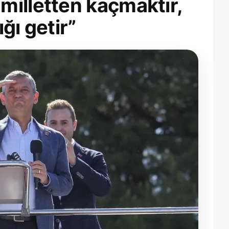
milletten kaçmaktır,
ğı getir”