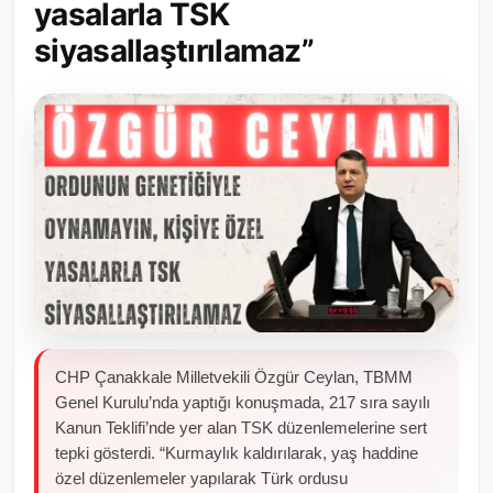
yasalarla TSK
Toplum ve Yaşam
siyasallaştırılamaz”
Sivil Toplum Kuruluşları
Kamu Kurumları ve Üst Kurullar
Resmi Reklamlar
CHP Çanakkale Milletvekili Özgür Ceylan, TBMM
Genel Kurulu’nda yaptığı konuşmada, 217 sıra sayılı
Kanun Teklifi’nde yer alan TSK düzenlemelerine sert
tepki gösterdi. “Kurmaylık kaldırılarak, yaş haddine
özel düzenlemeler yapılarak Türk ordusu