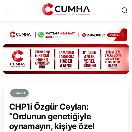
Kurumsal
Cumhurbaşkanlığı
Bakanlıklar
TBMM
Siyaset
Siyasi Partiler
CHP’li Özgür Ceylan:
Yerel Yönetimler
“Ordunun genetiğiyle
oynamayın, kişiye özel
Mülki İdare