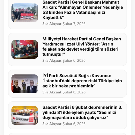
Saadet Partisi Genel Başkanı Mahmut
Arıkan: “Alınmayan Önlemler Nedeniyle
53 Binden Fazla Vatandaşımızı
Kaybettik”
Sıla Akçaat
Şubat 7, 2026
Milliyetçi Hareket Partisi Genel Başkan
Yardımcısı İzzet Ulvi Yönter: “Asrın
felaketinde devlet verdiği tüm sözleri
tutmuştur”
Sıla Akçaat
Şubat 6, 2026
İYİ Parti Sözcüsü Buğra Kavuncu:
“İstanbul’daki deprem riski Türkiye için
açık bir beka problemidir”
Sıla Akçaat
Şubat 6, 2026
Saadet Partisi 6 Şubat depremlerinin 3.
yılında 81 ilde eylem yaptı: “Sesimizi
duymayanlara düdük çalıyoruz”
Sıla Akçaat
Şubat 6, 2026