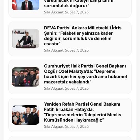
verebilecek fırkateyn satışı tarihi
sorumluluk doğurur”
Sıla Akçaat
Şubat 7, 2026
DEVA Partisi Ankara Milletvekili İdris
Şahin: “Felaketler yalnızca kader
değildir, sorumluluk ve denetim
esastır”
Sıla Akçaat
Şubat 7, 2026
Cumhuriyet Halk Partisi Genel Başkanı
Özgür Özel Malatya’da: “Depreme
hazırlık için her şey vardı ama hükümet
mazeretsiz yakalandı”
Sıla Akçaat
Şubat 7, 2026
Yeniden Refah Partisi Genel Başkanı
Fatih Erbakan Hatay’da:
“Depremzedelerin Taleplerini Meclis
Kürsüsünden Haykıracağız”
Sıla Akçaat
Şubat 7, 2026