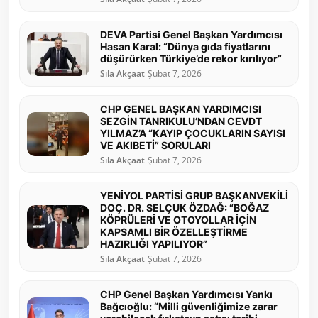
DEVA Partisi Genel Başkan Yardımcısı
Hasan Karal: “Dünya gıda fiyatlarını
düşürürken Türkiye’de rekor kırılıyor”
Sıla Akçaat
Şubat 7, 2026
CHP GENEL BAŞKAN YARDIMCISI
SEZGİN TANRIKULU’NDAN CEVDT
YILMAZ’A “KAYIP ÇOCUKLARIN SAYISI
VE AKIBETİ” SORULARI
Sıla Akçaat
Şubat 7, 2026
YENİYOL PARTİSİ GRUP BAŞKANVEKİLİ
DOÇ. DR. SELÇUK ÖZDAĞ: “BOĞAZ
KÖPRÜLERİ VE OTOYOLLAR İÇİN
KAPSAMLI BİR ÖZELLEŞTİRME
HAZIRLIĞI YAPILIYOR”
Sıla Akçaat
Şubat 7, 2026
CHP Genel Başkan Yardımcısı Yankı
Bağcıoğlu: “Milli güvenliğimize zarar