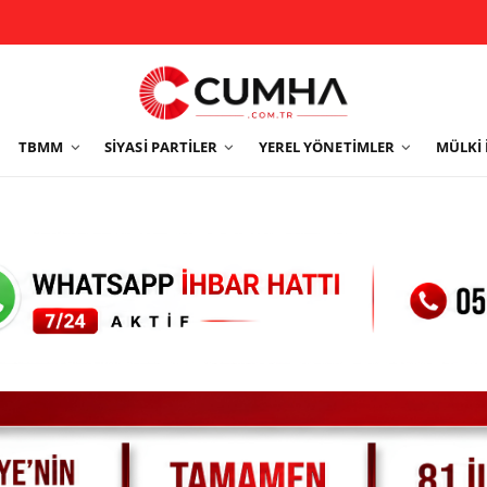
TBMM
SIYASI PARTILER
YEREL YÖNETIMLER
MÜLKI 