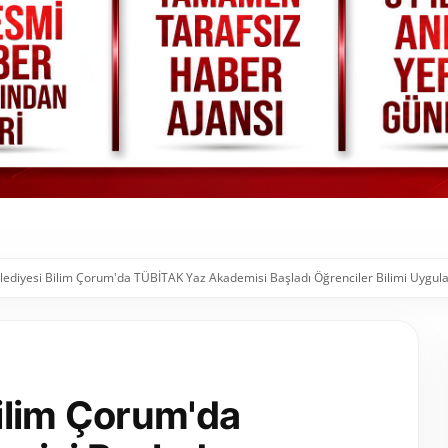
ediyesi Bilim Çorum'da TÜBİTAK Yaz Akademisi Başladı Öğrenciler Bilimi Uygula
ilim Çorum'da