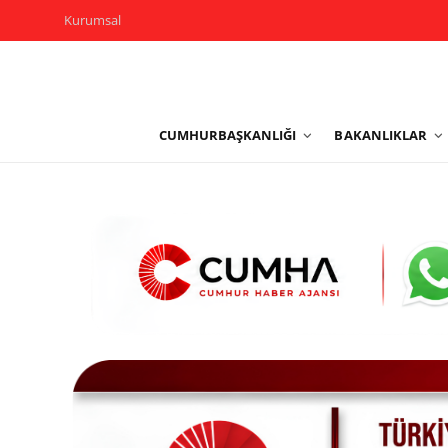
Kurumsal
Kurumsal
CUMHURBAŞKANLIĞI
BAKANLIKLAR
Cumhurbaşkanlığı
Bakanlıklar
TBMM
Siyasi Partiler
Yerel Yönetimler
Mülki İdare