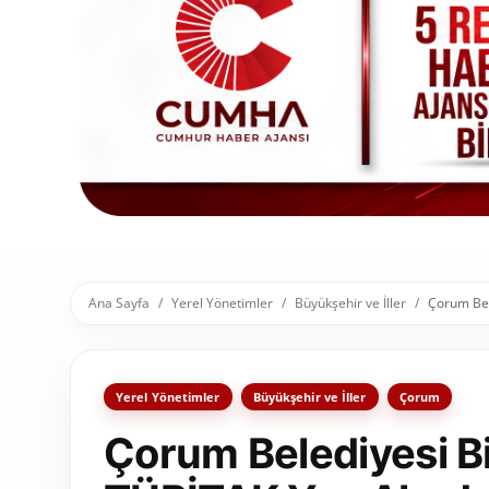
Toplum ve Yaşam
Sivil Toplum Kuruluşları
Kamu Kurumları ve Üst Kurullar
Resmi Reklamlar
Ana Sayfa
Yerel Yönetimler
Büyükşehir ve İller
Çorum Bel
Yerel Yönetimler
Büyükşehir ve İller
Çorum
Çorum Belediyesi B