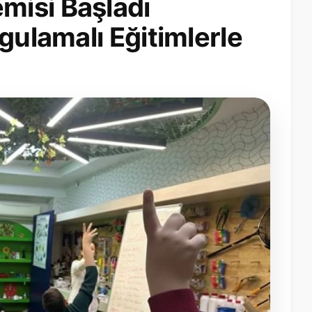
isi Başladı
gulamalı Eğitimlerle