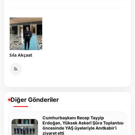
Sıla Akçaat
Diğer Gönderiler
Cumhurbaşkanı Recep Tayyip
Erdoğan, Yüksek Askerî Şûra Toplantısı
öncesinde YAŞ üyeleriyle Anıtkabir’i
ziyaret etti