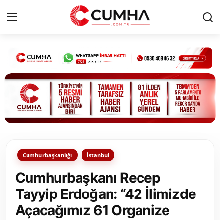
Kurumsal
Cumhurbaşkanlığı
Bakanlıklar
TBMM
Cumhurbaşkanlığı
İstanbul
Siyasi Partiler
Cumhurbaşkanı Recep
Yerel Yönetimler
Tayyip Erdoğan: “42 İlimizde
Açacağımız 61 Organize
Mülki İdare