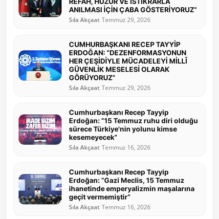
REFAH, HUZUR VE İSTİKRARLA
ANILMASI İÇİN ÇABA GÖSTERİYORUZ”
Sıla Akçaat
Temmuz 29, 2026
CUMHURBAŞKANI RECEP TAYYİP
ERDOĞAN: “DEZENFORMASYONUN
HER ÇEŞİDİYLE MÜCADELEYİ MİLLÎ
GÜVENLİK MESELESİ OLARAK
GÖRÜYORUZ”
Sıla Akçaat
Temmuz 29, 2026
Cumhurbaşkanı Recep Tayyip
Erdoğan: “15 Temmuz ruhu diri olduğu
sürece Türkiye'nin yolunu kimse
kesemeyecek”
Sıla Akçaat
Temmuz 16, 2026
Cumhurbaşkanı Recep Tayyip
Erdoğan: “Gazi Meclis, 15 Temmuz
ihanetinde emperyalizmin maşalarına
geçit vermemiştir”
Sıla Akçaat
Temmuz 16, 2026