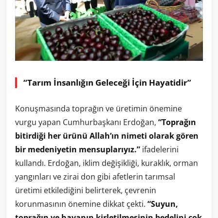
“Tarım İnsanlığın Geleceği İçin Hayatidir”
Konuşmasında toprağın ve üretimin önemine
vurgu yapan Cumhurbaşkanı Erdoğan,
“Toprağın
bitirdiği her ürünü Allah’ın nimeti olarak gören
bir medeniyetin mensuplarıyız.”
ifadelerini
kullandı. Erdoğan, iklim değişikliği, kuraklık, orman
yangınları ve zirai don gibi afetlerin tarımsal
üretimi etkilediğini belirterek, çevrenin
korunmasının önemine dikkat çekti.
“Suyun,
toprağın ve havanın kirletilmesinin bedelini çok