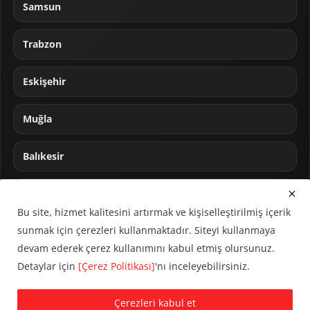
Samsun
Trabzon
Eskişehir
Muğla
Balıkesir
Sakarya
Bu site, hizmet kalitesini artırmak ve kişiselleştirilmiş içerik
sunmak için çerezleri kullanmaktadır. Siteyi kullanmaya
devam ederek çerez kullanımını kabul etmiş olursunuz.
Detaylar için
[Çerez Politikası]
'nı inceleyebilirsiniz.
© 2024 CUMHA (Cumhur Haber Ajansı) Tüm hakları saklıdır.
Çerezleri kabul et