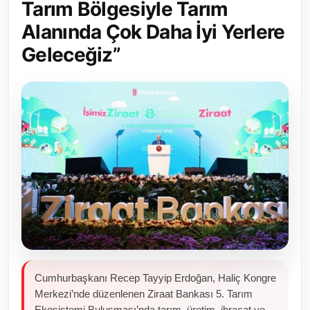
Tarım Bölgesiyle Tarım
Toplum ve Yaşam
Alanında Çok Daha İyi Yerlere
Geleceğiz”
Sivil Toplum Kuruluşları
Kamu Kurumları ve Üst Kurullar
Resmi Reklamlar
Cumhurbaşkanı Recep Tayyip Erdoğan, Haliç Kongre
Merkezi’nde düzenlenen Ziraat Bankası 5. Tarım
Ekosistemi Buluşması’nda tarım, üretim, ihracat ve