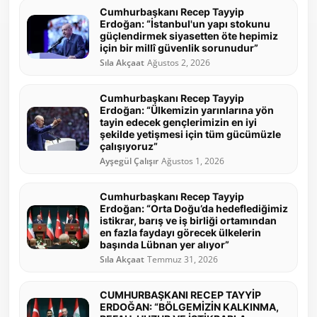
Cumhurbaşkanı Recep Tayyip
Erdoğan: “İstanbul'un yapı stokunu
güçlendirmek siyasetten öte hepimiz
için bir millî güvenlik sorunudur”
Sıla Akçaat
Ağustos 2, 2026
Cumhurbaşkanı Recep Tayyip
Erdoğan: “Ülkemizin yarınlarına yön
tayin edecek gençlerimizin en iyi
şekilde yetişmesi için tüm gücümüzle
çalışıyoruz”
Ayşegül Çalışır
Ağustos 1, 2026
Cumhurbaşkanı Recep Tayyip
Erdoğan: “Orta Doğu’da hedeflediğimiz
istikrar, barış ve iş birliği ortamından
en fazla faydayı görecek ülkelerin
başında Lübnan yer alıyor”
Sıla Akçaat
Temmuz 31, 2026
CUMHURBAŞKANI RECEP TAYYİP
ERDOĞAN: “BÖLGEMİZİN KALKINMA,