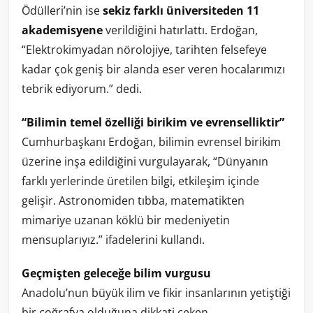
Ödülleri’nin ise
sekiz farklı üniversiteden 11
akademisyene
verildiğini hatırlattı. Erdoğan,
“Elektrokimyadan nörolojiye, tarihten felsefeye
kadar çok geniş bir alanda eser veren hocalarımızı
tebrik ediyorum.” dedi.
“Bilimin temel özelliği birikim ve evrenselliktir”
Cumhurbaşkanı Erdoğan, bilimin evrensel birikim
üzerine inşa edildiğini vurgulayarak, “Dünyanın
farklı yerlerinde üretilen bilgi, etkileşim içinde
gelişir. Astronomiden tıbba, matematikten
mimariye uzanan köklü bir medeniyetin
mensuplarıyız.” ifadelerini kullandı.
Geçmişten geleceğe bilim vurgusu
Anadolu’nun büyük ilim ve fikir insanlarının yetiştiği
bir coğrafya olduğuna dikkati çeken