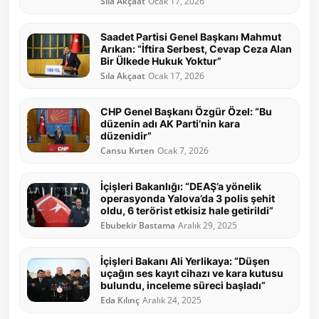
Sıla Akçaat
Ocak 17, 2026
Saadet Partisi Genel Başkanı Mahmut
Arıkan: “İftira Serbest, Cevap Ceza Alan
Bir Ülkede Hukuk Yoktur”
Sıla Akçaat
Ocak 17, 2026
CHP Genel Başkanı Özgür Özel: “Bu
düzenin adı AK Parti’nin kara
düzenidir”
Cansu Kırten
Ocak 7, 2026
İçişleri Bakanlığı: “DEAŞ’a yönelik
operasyonda Yalova’da 3 polis şehit
oldu, 6 terörist etkisiz hale getirildi”
Ebubekir Bastama
Aralık 29, 2025
İçişleri Bakanı Ali Yerlikaya: “Düşen
uçağın ses kayıt cihazı ve kara kutusu
bulundu, inceleme süreci başladı”
Eda Kılınç
Aralık 24, 2025