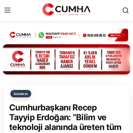
Kurumsal
Cumhurbaşkanlığı
Bakanlıklar
TBMM
Gündem
Siyasi Partiler
Cumhurbaşkanı Recep
Yerel Yönetimler
Tayyip Erdoğan: “Bilim ve
teknoloji alanında üreten tüm
Mülki İdare