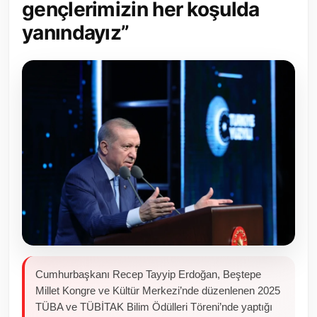
gençlerimizin her koşulda
Toplum ve Yaşam
yanındayız”
Sivil Toplum Kuruluşları
Kamu Kurumları ve Üst Kurullar
Resmi Reklamlar
Cumhurbaşkanı Recep Tayyip Erdoğan, Beştepe
Millet Kongre ve Kültür Merkezi’nde düzenlenen 2025
TÜBA ve TÜBİTAK Bilim Ödülleri Töreni’nde yaptığı