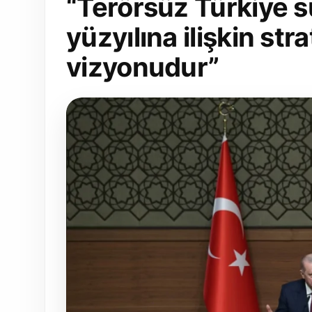
“Terörsüz Türkiye s
yüzyılına ilişkin stra
vizyonudur”