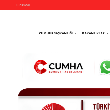
Kurumsal
Kurumsal
CUMHURBAŞKANLIĞI
BAKANLIKLAR
Cumhurbaşkanlığı
Bakanlıklar
TBMM
Siyasi Partiler
Yerel Yönetimler
Mülki İdare