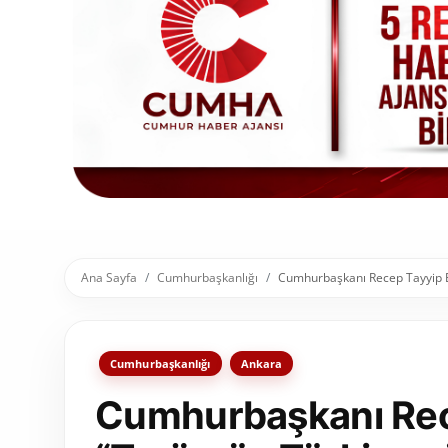
Toplum ve Yaşam
Sivil Toplum Kuruluşları
Kamu Kurumları ve Üst Kurullar
Resmi Reklamlar
Ana Sayfa
Cumhurbaşkanlığı
Cumhurbaşkanı Recep Tayyip Erd
Cumhurbaşkanlığı
Ankara
Cumhurbaşkanı Rec