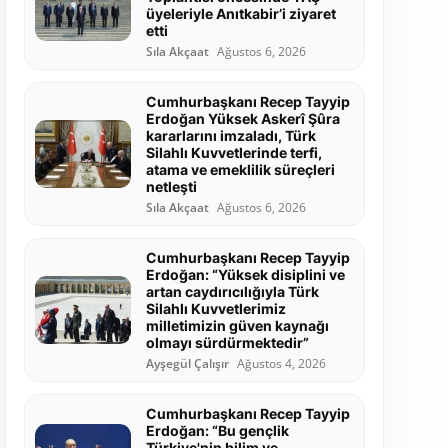
üyeleriyle Anıtkabir’i ziyaret
etti
Sıla Akçaat
Ağustos 6, 2026
Cumhurbaşkanı Recep Tayyip
Erdoğan Yüksek Askerî Şûra
kararlarını imzaladı, Türk
Silahlı Kuvvetlerinde terfi,
atama ve emeklilik süreçleri
netleşti
Sıla Akçaat
Ağustos 6, 2026
Cumhurbaşkanı Recep Tayyip
Erdoğan: “Yüksek disiplini ve
artan caydırıcılığıyla Türk
Silahlı Kuvvetlerimiz
milletimizin güven kaynağı
olmayı sürdürmektedir”
Ayşegül Çalışır
Ağustos 4, 2026
Cumhurbaşkanı Recep Tayyip
Erdoğan: “Bu gençlik
Türkiye'nin bilim ve