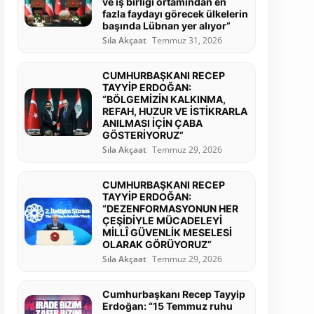
ve iş birliği ortamından en
fazla faydayı görecek ülkelerin
başında Lübnan yer alıyor”
Sıla Akçaat
Temmuz 31, 2026
CUMHURBAŞKANI RECEP
TAYYİP ERDOĞAN:
“BÖLGEMİZİN KALKINMA,
REFAH, HUZUR VE İSTİKRARLA
ANILMASI İÇİN ÇABA
GÖSTERİYORUZ”
Sıla Akçaat
Temmuz 29, 2026
CUMHURBAŞKANI RECEP
TAYYİP ERDOĞAN:
“DEZENFORMASYONUN HER
ÇEŞİDİYLE MÜCADELEYİ
MİLLÎ GÜVENLİK MESELESİ
OLARAK GÖRÜYORUZ”
Sıla Akçaat
Temmuz 29, 2026
Cumhurbaşkanı Recep Tayyip
Erdoğan: “15 Temmuz ruhu