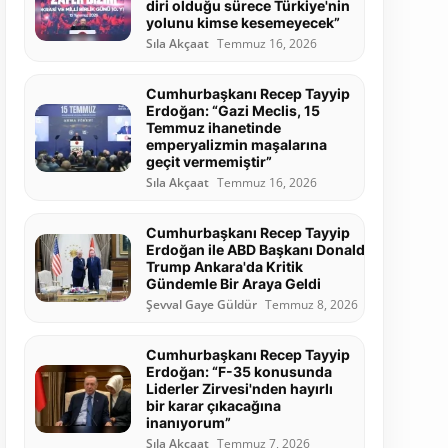
diri olduğu sürece Türkiye'nin
yolunu kimse kesemeyecek”
Sıla Akçaat
Temmuz 16, 2026
Cumhurbaşkanı Recep Tayyip
Erdoğan: “Gazi Meclis, 15
Temmuz ihanetinde
emperyalizmin maşalarına
geçit vermemiştir”
Sıla Akçaat
Temmuz 16, 2026
Cumhurbaşkanı Recep Tayyip
Erdoğan ile ABD Başkanı Donald
Trump Ankara'da Kritik
Gündemle Bir Araya Geldi
Şevval Gaye Güldür
Temmuz 8, 2026
Cumhurbaşkanı Recep Tayyip
Erdoğan: “F-35 konusunda
Liderler Zirvesi'nden hayırlı
bir karar çıkacağına
inanıyorum”
Sıla Akçaat
Temmuz 7, 2026