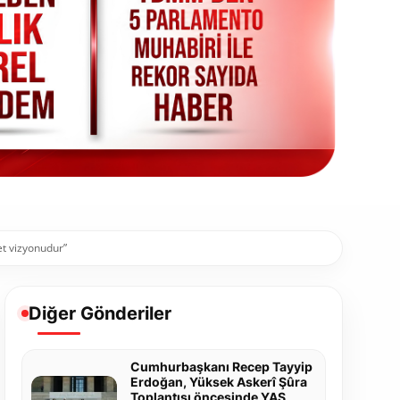
et vizyonudur”
Diğer Gönderiler
Cumhurbaşkanı Recep Tayyip
Erdoğan, Yüksek Askerî Şûra
Toplantısı öncesinde YAŞ