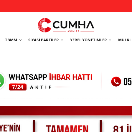
TBMM
SIYASI PARTILER
YEREL YÖNETIMLER
MÜLKI 