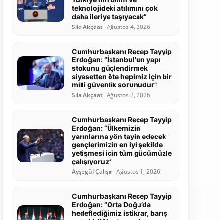
teknolojideki atılımını çok
daha ileriye taşıyacak”
Sıla Akçaat
Ağustos 4, 2026
Cumhurbaşkanı Recep Tayyip
Erdoğan: “İstanbul'un yapı
stokunu güçlendirmek
siyasetten öte hepimiz için bir
millî güvenlik sorunudur”
Sıla Akçaat
Ağustos 2, 2026
Cumhurbaşkanı Recep Tayyip
Erdoğan: “Ülkemizin
yarınlarına yön tayin edecek
gençlerimizin en iyi şekilde
yetişmesi için tüm gücümüzle
çalışıyoruz”
Ayşegül Çalışır
Ağustos 1, 2026
Cumhurbaşkanı Recep Tayyip
Erdoğan: “Orta Doğu’da
hedeflediğimiz istikrar, barış