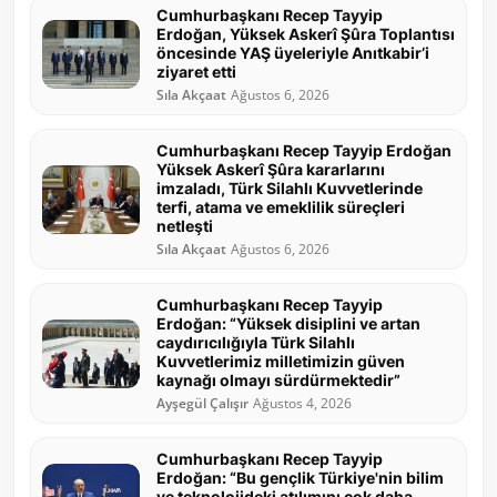
Cumhurbaşkanı Recep Tayyip
Erdoğan, Yüksek Askerî Şûra Toplantısı
öncesinde YAŞ üyeleriyle Anıtkabir’i
ziyaret etti
Sıla Akçaat
Ağustos 6, 2026
Cumhurbaşkanı Recep Tayyip Erdoğan
Yüksek Askerî Şûra kararlarını
imzaladı, Türk Silahlı Kuvvetlerinde
terfi, atama ve emeklilik süreçleri
netleşti
Sıla Akçaat
Ağustos 6, 2026
Cumhurbaşkanı Recep Tayyip
Erdoğan: “Yüksek disiplini ve artan
caydırıcılığıyla Türk Silahlı
Kuvvetlerimiz milletimizin güven
kaynağı olmayı sürdürmektedir”
Ayşegül Çalışır
Ağustos 4, 2026
Cumhurbaşkanı Recep Tayyip
Erdoğan: “Bu gençlik Türkiye'nin bilim
ve teknolojideki atılımını çok daha