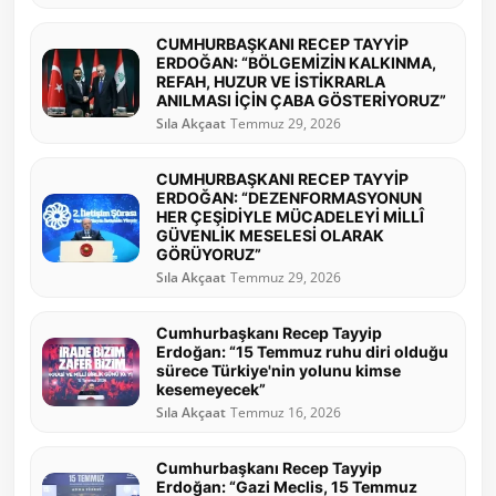
CUMHURBAŞKANI RECEP TAYYİP
ERDOĞAN: “BÖLGEMİZİN KALKINMA,
REFAH, HUZUR VE İSTİKRARLA
ANILMASI İÇİN ÇABA GÖSTERİYORUZ”
Sıla Akçaat
Temmuz 29, 2026
CUMHURBAŞKANI RECEP TAYYİP
ERDOĞAN: “DEZENFORMASYONUN
HER ÇEŞİDİYLE MÜCADELEYİ MİLLÎ
GÜVENLİK MESELESİ OLARAK
GÖRÜYORUZ”
Sıla Akçaat
Temmuz 29, 2026
Cumhurbaşkanı Recep Tayyip
Erdoğan: “15 Temmuz ruhu diri olduğu
sürece Türkiye'nin yolunu kimse
kesemeyecek”
Sıla Akçaat
Temmuz 16, 2026
Cumhurbaşkanı Recep Tayyip
Erdoğan: “Gazi Meclis, 15 Temmuz