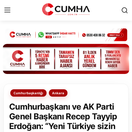
Kurumsal
Cumhurbaşkanlığı
Bakanlıklar
TBMM
Cumhurbaşkanlığı
Ankara
Siyasi Partiler
Cumhurbaşkanı ve AK Parti
Yerel Yönetimler
Genel Başkanı Recep Tayyip
Erdoğan: “Yeni Türkiye sizin
Mülki İdare