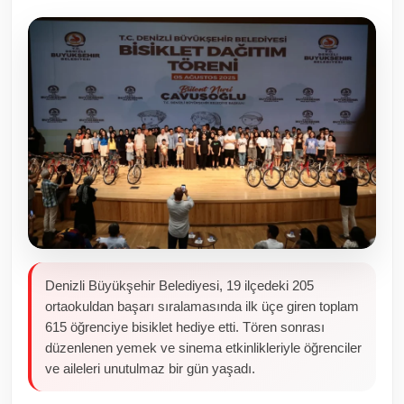
Toplum ve Yaşam
Sivil Toplum Kuruluşları
Kamu Kurumları ve Üst Kurullar
Resmi Reklamlar
Denizli Büyükşehir Belediyesi, 19 ilçedeki 205
ortaokuldan başarı sıralamasında ilk üçe giren toplam
615 öğrenciye bisiklet hediye etti. Tören sonrası
düzenlenen yemek ve sinema etkinlikleriyle öğrenciler
ve aileleri unutulmaz bir gün yaşadı.