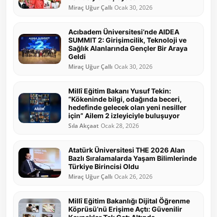
Miraç Uğur Çallı
Ocak 30, 2026
Acıbadem Üniversitesi’nde AIDEA
SUMMIT 2: Girişimcilik, Teknoloji ve
Sağlık Alanlarında Gençler Bir Araya
Geldi
Miraç Uğur Çallı
Ocak 30, 2026
Millî Eğitim Bakanı Yusuf Tekin:
“Kökeninde bilgi, odağında beceri,
hedefinde gelecek olan yeni nesiller
için” Ailem 2 izleyiciyle buluşuyor
Sıla Akçaat
Ocak 28, 2026
Atatürk Üniversitesi THE 2026 Alan
Bazlı Sıralamalarda Yaşam Bilimlerinde
Türkiye Birincisi Oldu
Miraç Uğur Çallı
Ocak 26, 2026
Millî Eğitim Bakanlığı Dijital Öğrenme
Köprüsü’nü Erişime Açtı: Güvenilir