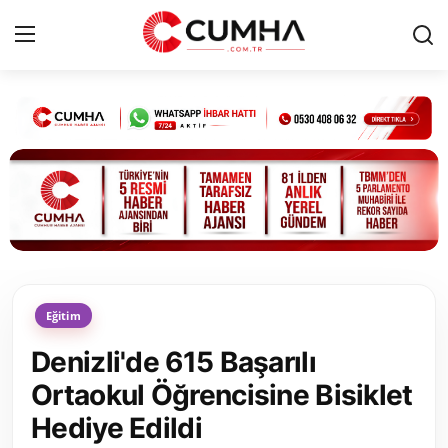
Kurumsal
Cumhurbaşkanlığı
Bakanlıklar
TBMM
Eğitim
Siyasi Partiler
Denizli'de 615 Başarılı
Yerel Yönetimler
Ortaokul Öğrencisine Bisiklet
Hediye Edildi
Mülki İdare