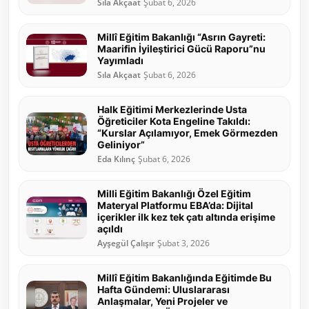
Sıla Akçaat
Şubat 6, 2026
Millî Eğitim Bakanlığı “Asrın Gayreti:
Maarifin İyileştirici Gücü Raporu”nu
Yayımladı
Sıla Akçaat
Şubat 6, 2026
Halk Eğitimi Merkezlerinde Usta
Öğreticiler Kota Engeline Takıldı:
“Kurslar Açılamıyor, Emek Görmezden
Geliniyor”
Eda Kılınç
Şubat 6, 2026
Milli Eğitim Bakanlığı Özel Eğitim
Materyal Platformu EBA’da: Dijital
içerikler ilk kez tek çatı altında erişime
açıldı
Ayşegül Çalışır
Şubat 3, 2026
Millî Eğitim Bakanlığında Eğitimde Bu
Hafta Gündemi: Uluslararası
Anlaşmalar, Yeni Projeler ve