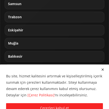
Samsun
Trabzon
Eskişehir
Muğla
Balıkesir
Sakarya
Bu site, hizmet kalitesini artırmak ve kişiselleştirilmiş içerik
sunmak için çerezleri kullanmaktadır. Siteyi kullanmaya
devam ederek çerez kullanımını kabul etmiş olursunuz.
Detaylar için
[Çerez Politikası]
'nı inceleyebilirsiniz.
© 2024 CUMHA (Cumhur Haber Ajansı) Tüm hakları saklıdır.
Çerezleri kabul et