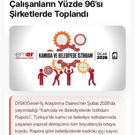
Çalışanların Yüzde 96’sı
Toplum ve Yaşam
Şirketlerde Toplandı
Sivil Toplum Kuruluşları
Kamu Kurumları ve Üst Kurullar
Resmi Reklamlar
DİSK/Genel-İş Araştırma Dairesi’nin Şubat 2026’da
yayımladığı “Kamuda ve Belediyelerde İstihdam
Raporu”, Türkiye’de kamu ve belediye istihdamında
yaşanan yapısal dönüşümü tüm boyutlarıyla ortaya
koydu. Rapora göre belediyelerde kadrolu işçi sayısı