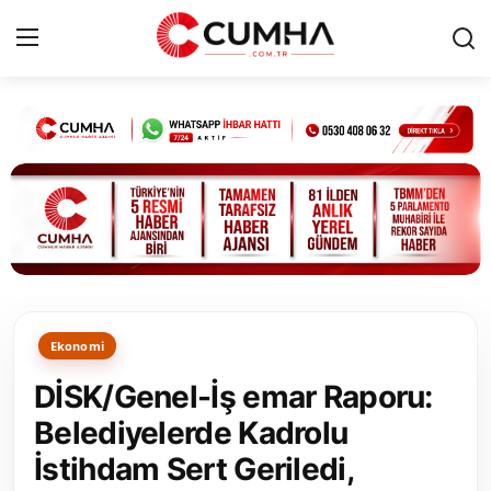
Kurumsal
Cumhurbaşkanlığı
Bakanlıklar
TBMM
Ekonomi
Siyasi Partiler
DİSK/Genel-İş emar Raporu:
Yerel Yönetimler
Belediyelerde Kadrolu
İstihdam Sert Geriledi,
Mülki İdare