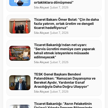
ortaklıklara dönüşmesi”
Sıla Akçaat
Şubat 7, 2026
Ticaret Bakanı Ömer Bolat: “Çin ile daha
fazla yatırım, ortak üretim ve dengeli
ticaret hedefliyoruz”
Sıla Akçaat
Şubat 7, 2026
Ticaret Bakanlığı’ndan net uyarı:
“Servis ücretini menüye zam yaparak
tahsil etmek isteyenlere müsaade
edilmeyecek”
Sıla Akçaat
Şubat 7, 2026
TESK Genel Başkanı Bendevi
Palandöken: “Ramazan Dayanışma ve
Bereket Ayıdır, Yardımlar Esnaf
Aracılığıyla Daha Doğru Ulaşıyor”
Sıla Akçaat
Şubat 7, 2026
Ticaret Bakanlığı: “Asrın Felaketinin
Üçüncü Yılında Deprem Bölgesinde