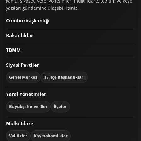
kamu, siyaset, yerel yönetimler, mülki idare, toplum ve köşe
yazıları gündemine ulaşabilirsiniz.
Cumhurbaşkanlığı
Bakanlıklar
TBMM
Siyasi Partiler
Genel Merkez
İl / İlçe Başkanlıkları
Yerel Yönetimler
Büyükşehir ve İller
İlçeler
Mülki İdare
Valilikler
Kaymakamlıklar