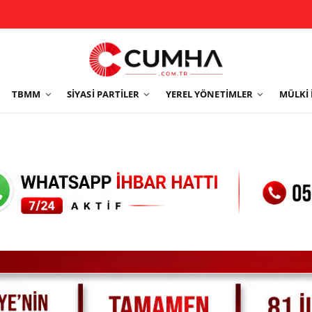
TBMM
SIYASI PARTILER
YEREL YÖNETIMLER
MÜLKI 