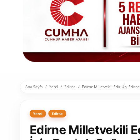
Toplum ve Yaşam
Sivil Toplum Kuruluşları
Kamu Kurumları ve Üst Kurullar
Resmi Reklamlar
Ana Sayfa
Yerel
Edirne
Edirne Milletvekili Ediz Ün, Edirn
Yerel
Edirne
Edirne Milletvekili 