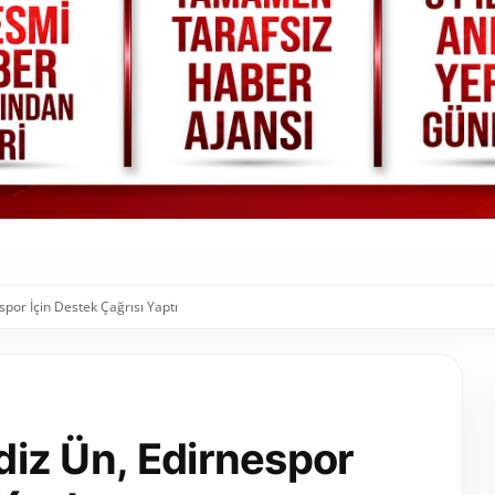
espor İçin Destek Çağrısı Yaptı
Ediz Ün, Edirnespor