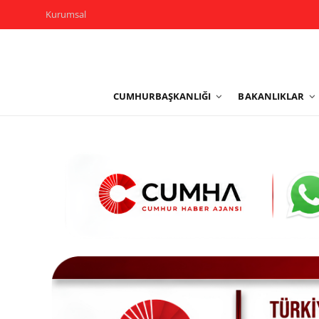
Kurumsal
Kurumsal
CUMHURBAŞKANLIĞI
BAKANLIKLAR
Cumhurbaşkanlığı
Bakanlıklar
TBMM
Siyasi Partiler
Yerel Yönetimler
Mülki İdare