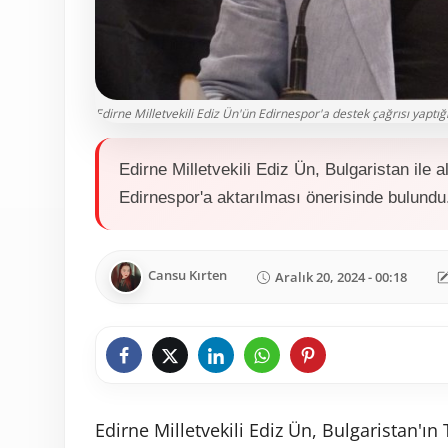
Edirne Milletvekili Ediz Ün'ün Edirnespor'a destek çağrısı yaptığ
Edirne Milletvekili Ediz Ün, Bulgaristan ile 
Edirnespor'a aktarılması önerisinde bulundu
Cansu Kırten
Aralık 20, 2024 - 00:18
Edirne Milletvekili Ediz Ün, Bulgaristan'ın