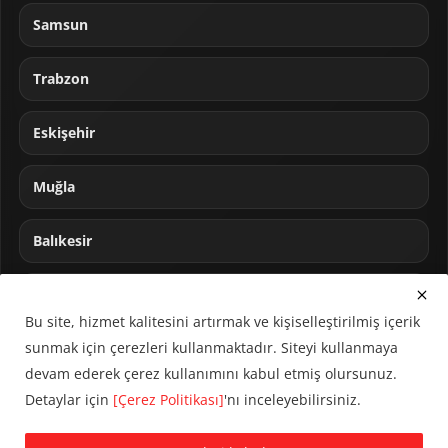
Samsun
Trabzon
Eskişehir
Muğla
Balıkesir
Sakarya
Bu site, hizmet kalitesini artırmak ve kişiselleştirilmiş içerik
sunmak için çerezleri kullanmaktadır. Siteyi kullanmaya
devam ederek çerez kullanımını kabul etmiş olursunuz.
Detaylar için
[Çerez Politikası]
'nı inceleyebilirsiniz.
© 2024 CUMHA (Cumhur Haber Ajansı) Tüm hakları saklıdır.