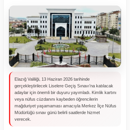
Toplum ve Yaşam
Sivil Toplum Kuruluşları
Kamu Kurumları ve Üst Kurullar
Resmi Reklamlar
Elazığ Valiliği, 13 Haziran 2026 tarihinde
gerçekleştirilecek Liselere Geçiş Sınavı’na katılacak
adaylar için önemli bir duyuru yayımladı. Kimlik kartını
veya nüfus cüzdanını kaybeden öğrencilerin
mağduriyet yaşamaması amacıyla Merkez İlçe Nüfus
Müdürlüğü sınav günü belirli saatlerde hizmet
verecek.