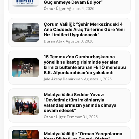
Güçlenmeye Devam Ediyor”
Öznur Ülger
Ağustos 4, 2026
Çorum Valiliği: “Şehir Merkezindeki 4
Ana Caddede Araç Türlerine Göre Yeni
Hız Limitleri Uygulanacak”
Duran Atak
Ağustos 3, 2026
15 Temmuz'da Cumhurbaşkanına
yönelik suikast girişiminde yer alan
kırmızı bültenle aranan FETÖ mensubu
B.K. Afyonkarahisar'da yakalandı
Jale Aksoy Demirkıran
Ağustos 1, 2026
Malatya Valisi Seddar Yavuz:
"Devletimiz tüm imkânlarıyla
vatandaşlarımızın yanında olmaya
devam edecek"
Öznur Ülger
Temmuz 31, 2026
Malatya Valiliği: “Orman Yangınlarına
Karşı Dikkatli ve Duyarlı Olalım”