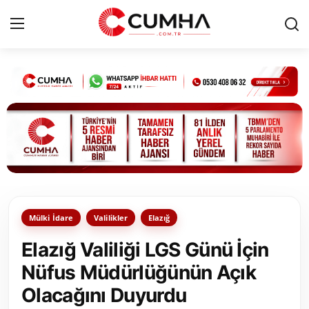
Kurumsal
Cumhurbaşkanlığı
Bakanlıklar
TBMM
Mülki İdare
Valilikler
Elazığ
Siyasi Partiler
Elazığ Valiliği LGS Günü İçin
Yerel Yönetimler
Nüfus Müdürlüğünün Açık
Olacağını Duyurdu
Mülki İdare