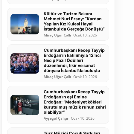
Kültür ve Turizm Bakanı
Mehmet Nuri Ersoy: “Kardan
Yapılan Kız Kulesi Hayali
İstanbul’da Gerçeğe Dönüştü”
Miraç Uğur Çallı
Ocak 10, 2026
Cumhurbaşkanı Recep Tayyip
Erdoğan’ın katılımıyla 12’nci
Necip Fazıl Ödülleri
düzenlendi, fikir ve sanat
dünyası İstanbul’da buluştu
Miraç Uğur Çallı
Ocak 10, 2026
Cumhurbaşkanı Recep Tayyip
Erdoğan’ın eşi Emine
Erdoğan: “Medeniyet kökleri
kurutulmuş müzik ruhun zehri
olabiliyor”
Ayşegül Çalışır
Ocak 10, 2026
Türk Müziği Çocuk Şarkıları