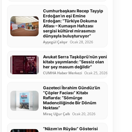
Cumhurbaşkanı Recep Tayyip
Erdoğan’ın eşi Emine
Erdoğan: “Türkiye Dokuma
Atlası – Kumaşın Hafızası
sergisi kültürel mirasımızı
dünyayla buluşturuyor”
Ayşegül Çalışır
Ocak 28, 2026
Avukat Serra Taşköprü’nün yeni
kitabı yayımlandı: “Sessiz olan
her şey masum değildir”
CUMHA Haber Merkezi
Ocak 25, 2026
Gazeteci İbrahim Gündüz’ün
“Çöpler Faciası” Kitabı
Raflarda: “Sömürge
Madenciliğinde Bir Dönüm
Noktası”
Miraç Uğur Çallı
Ocak 20, 2026
“Nâzım’ın Rüyâsı” Gösterisi