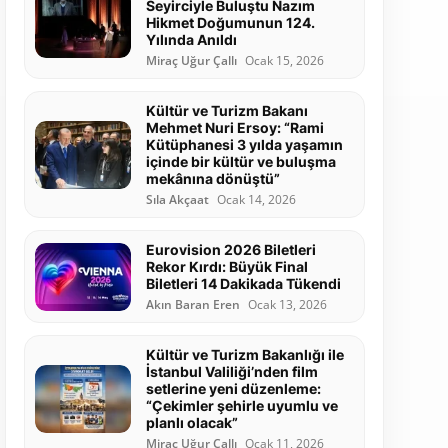
Seyirciyle Buluştu Nazım
Hikmet Doğumunun 124.
Yılında Anıldı
Miraç Uğur Çallı
Ocak 15, 2026
Kültür ve Turizm Bakanı
Mehmet Nuri Ersoy: “Rami
Kütüphanesi 3 yılda yaşamın
içinde bir kültür ve buluşma
mekânına dönüştü”
Sıla Akçaat
Ocak 14, 2026
Eurovision 2026 Biletleri
Rekor Kırdı: Büyük Final
Biletleri 14 Dakikada Tükendi
Akın Baran Eren
Ocak 13, 2026
Kültür ve Turizm Bakanlığı ile
İstanbul Valiliği’nden film
setlerine yeni düzenleme:
“Çekimler şehirle uyumlu ve
planlı olacak”
Miraç Uğur Çallı
Ocak 11, 2026