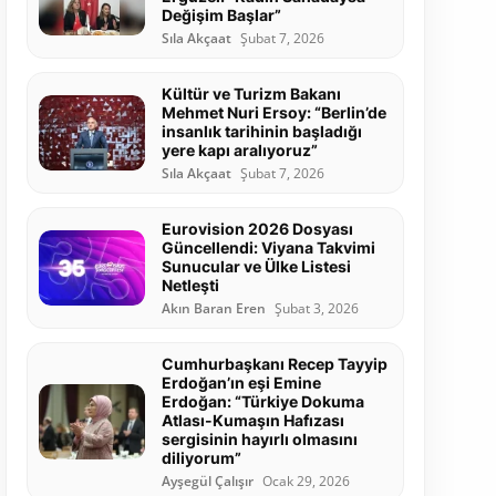
Değişim Başlar”
Sıla Akçaat
Şubat 7, 2026
Kültür ve Turizm Bakanı
Mehmet Nuri Ersoy: “Berlin’de
insanlık tarihinin başladığı
yere kapı aralıyoruz”
Sıla Akçaat
Şubat 7, 2026
Eurovision 2026 Dosyası
Güncellendi: Viyana Takvimi
Sunucular ve Ülke Listesi
Netleşti
Akın Baran Eren
Şubat 3, 2026
Cumhurbaşkanı Recep Tayyip
Erdoğan’ın eşi Emine
Erdoğan: “Türkiye Dokuma
Atlası-Kumaşın Hafızası
sergisinin hayırlı olmasını
diliyorum”
Ayşegül Çalışır
Ocak 29, 2026