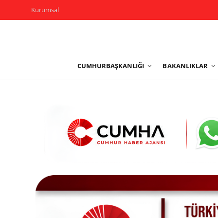
Kurumsal
Kurumsal
CUMHURBAŞKANLIĞI
BAKANLIKLAR
Cumhurbaşkanlığı
Bakanlıklar
TBMM
Siyasi Partiler
Yerel Yönetimler
Mülki İdare