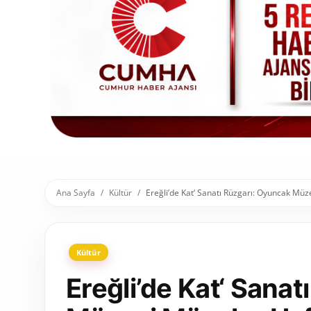
Toplum ve Yaşam
Sivil Toplum Kuruluşları
Kamu Kurumları ve Üst Kurullar
Resmi Reklamlar
Ana Sayfa
Kültür
Ereğli’de Kat‘ Sanatı Rüzgarı: Oyuncak Müze
Kültür
Ereğli’de Kat‘ Sana