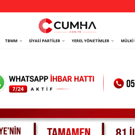
TBMM
SIYASI PARTILER
YEREL YÖNETIMLER
MÜLKI 