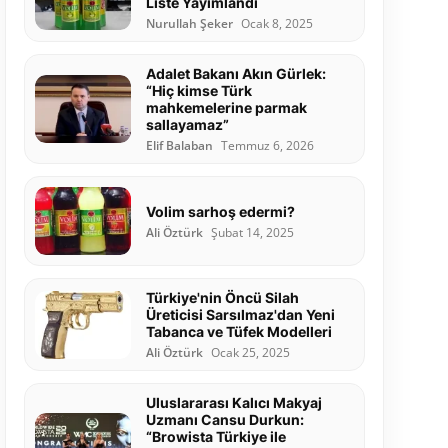
Liste Yayımlandı
Nurullah Şeker
Ocak 8, 2025
Adalet Bakanı Akın Gürlek:
“Hiç kimse Türk
mahkemelerine parmak
sallayamaz”
Elif Balaban
Temmuz 6, 2026
Volim sarhoş edermi?
Ali Öztürk
Şubat 14, 2025
Türkiye'nin Öncü Silah
Üreticisi Sarsılmaz'dan Yeni
Tabanca ve Tüfek Modelleri
Ali Öztürk
Ocak 25, 2025
Uluslararası Kalıcı Makyaj
Uzmanı Cansu Durkun:
“Browista Türkiye ile