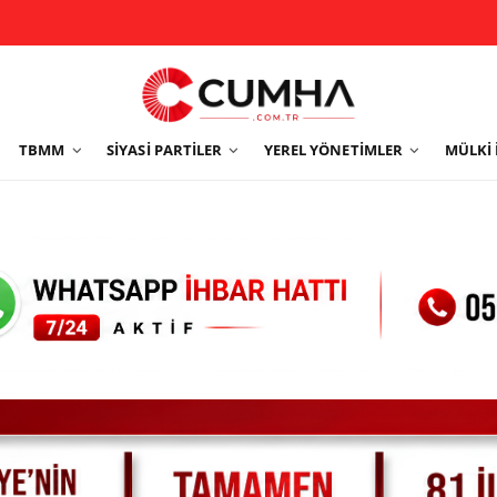
TBMM
SIYASI PARTILER
YEREL YÖNETIMLER
MÜLKI 