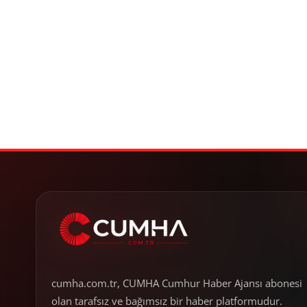
cumha.com.tr, CUMHA Cumhur Haber Ajansı abonesi
olan tarafsız ve bağımsız bir haber platformudur.