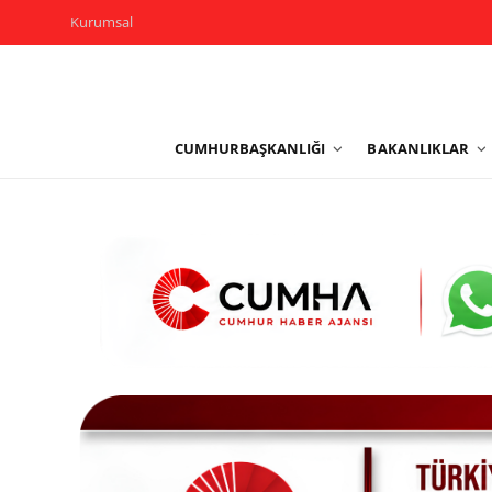
Kurumsal
Kurumsal
CUMHURBAŞKANLIĞI
BAKANLIKLAR
Cumhurbaşkanlığı
Bakanlıklar
TBMM
Siyasi Partiler
Yerel Yönetimler
Mülki İdare