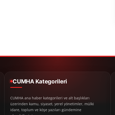
CUMHA Kategorileri
CUMHA ana haber kategorileri ve alt başlıkları
üzerinden kamu, siyaset, yerel yönetimler, mülki
idare, toplum ve köşe yazıları gündemine