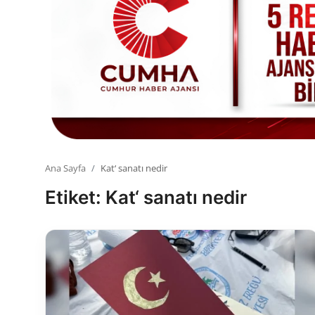
Toplum ve Yaşam
Sivil Toplum Kuruluşları
Kamu Kurumları ve Üst Kurullar
Resmi Reklamlar
Ana Sayfa
Kat‘ sanatı nedir
Etiket: Kat‘ sanatı nedir