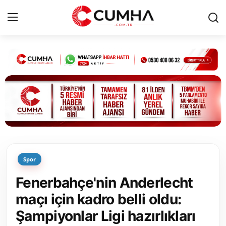
Kurumsal
Cumhurbaşkanlığı
Bakanlıklar
TBMM
Spor
Siyasi Partiler
Fenerbahçe'nin Anderlecht
Yerel Yönetimler
maçı için kadro belli oldu:
Şampiyonlar Ligi hazırlıkları
Mülki İdare