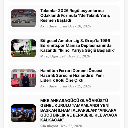
Takımlar 2026 Regülasyonlarına
Odaklandı Formula 1’de Teknik Yarış
Resmen Başladı
Akın Baran Eren
Ocak 28, 2026
Bölgesel Amatör Lig 8. Grup’ta 1966
Edremitspor Manisa Deplasmanında
Kazandı: “İkinci Yarıya Güçlü Başladık”
Miraç Uğur Çallı
Ocak 25, 2026
Hamilton Ferrari Dönemi Öncesi
Hazırlık Sürecini Hızlandırdı Yeni
Liderlik Rolü Öne Çıktı
Akın Baran Eren
Ocak 25, 2026
MKE ANKARAGÜCÜ OLAĞANÜSTÜ
GENEL KURULU TAMAMLANDI YENİ
BAŞKAN İLHAMİ ALPARSLAN: “ANKARA
GÜCÜ BİRLİK VE BERABERLİKLE AYAĞA
KALKACAK”
Sıla Akçaat
Ocak 22, 2026