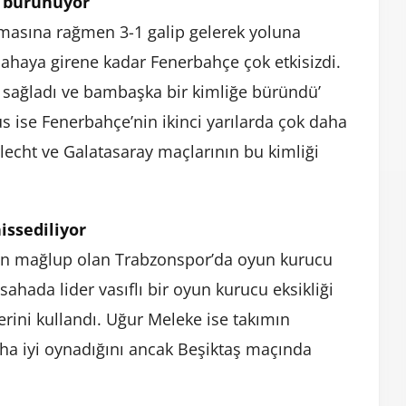
e bürünüyor
masına rağmen 3-1 galip gelerek yoluna
sahaya girene kadar Fenerbahçe çok etkisizdi.
ı sağladı ve bambaşka bir kimliğe büründü’
 ise Fenerbahçe’nin ikinci yarılarda çok daha
rlecht ve Galatasaray maçlarının bu kimliği
issediliyor
en mağlup olan Trabzonspor’da oyun kurucu
ahada lider vasıflı bir oyun kurucu eksikliği
rini kullandı. Uğur Meleke ise takımın
a iyi oynadığını ancak Beşiktaş maçında