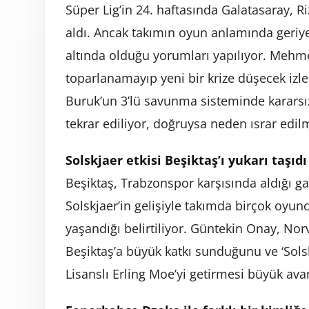
Süper Lig’in 24. haftasında Galatasaray, Ri
aldı. Ancak takımın oyun anlamında geriye 
altında olduğu yorumları yapılıyor. Mehme
toparlanamayıp yeni bir krize düşecek izle
Buruk’un 3’lü savunma sisteminde kararsız 
tekrar ediliyor, doğruysa neden ısrar edil
Solskjaer etkisi Beşiktaş’ı yukarı taşıdı
Beşiktaş, Trabzonspor karşısında aldığı gal
Solskjaer’in gelişiyle takımda birçok oyu
yaşandığı belirtiliyor. Güntekin Onay, Nor
Beşiktaş’a büyük katkı sunduğunu ve ‘Solskj
Lisanslı Erling Moe’yi getirmesi büyük ava