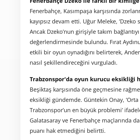
Fenerbahçe Dzeko ile farklı bir kimliğ
Fenerbahçe, Kasımpaşa karşısında zorlan
kayıpsız devam etti. Uğur Meleke, ‘Dzeko 
Ancak Dzeko’nun girişiyle takım bağlantıy
değerlendirmesinde bulundu. Fırat Aydınus
etkili bir oyun oynadığını belirterek, Ande
nasıl şekillendireceğini vurguladı.
Trabzonspor'da oyun kurucu eksikliği h
Beşiktaş karşısında öne geçmesine rağm
eksikliği gündemde. Güntekin Onay, ‘Orta s
Trabzonspor’un en büyük problemi’ ifadele
Galatasaray ve Fenerbahçe maçlarında dah
puanı hak etmediğini belirtti.