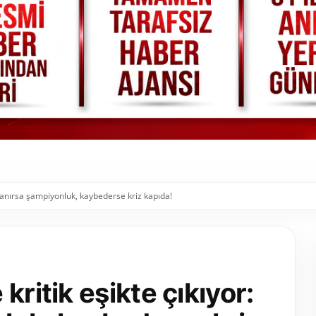
azanırsa şampiyonluk, kaybederse kriz kapıda!
kritik eşikte çıkıyor: