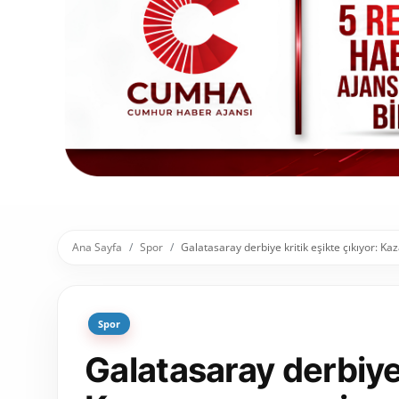
Toplum ve Yaşam
Sivil Toplum Kuruluşları
Kamu Kurumları ve Üst Kurullar
Resmi Reklamlar
Ana Sayfa
Spor
Galatasaray derbiye kritik eşikte çıkıyor: K
Spor
Galatasaray derbiye 