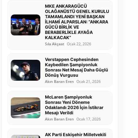
MKE ANKARAGÜCÜ
OLAĞANÜSTÜ GENEL KURULU
TAMAMLANDI YENİ BAŞKAN
İLHAMİ ALPARSLAN: “ANKARA
GÜCÜ BİRLİK VE
BERABERLİKLE AYAĞA
KALKACAK”
Sıla Akçaat
Ocak 22, 2026
Verstappen Cephesinden
Kaybedilen Şampiyonluk
Sonrası Net Mesaj Daha Güçlü
Dönüş Vurgusu
Akın Baran Eren
Ocak 21, 2026
McLaren Şampiyonluk
Sonrası Yeni Döneme
Odaklandı 2026 İçin İstikrar
Mesajı Verildi
Akın Baran Eren
Ocak 17, 2026
AK Parti Eskişehir Milletvekili