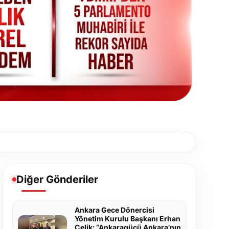
Diğer Gönderiler
Ankara Gece Dönercisi
Yönetim Kurulu Başkanı Erhan
Çelik: “Ankaragücü Ankara’nın