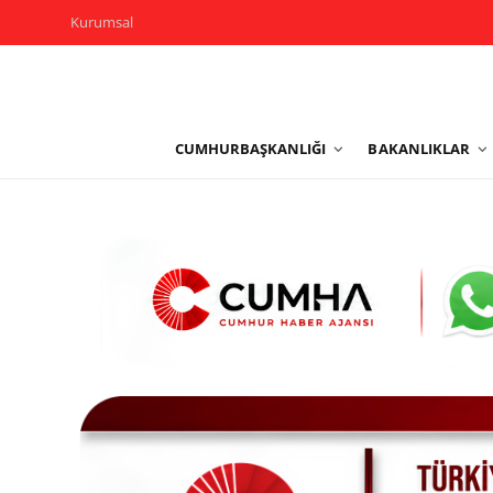
Kurumsal
Kurumsal
CUMHURBAŞKANLIĞI
BAKANLIKLAR
Cumhurbaşkanlığı
Bakanlıklar
TBMM
Siyasi Partiler
Yerel Yönetimler
Mülki İdare