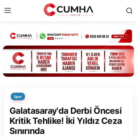
Kurumsal
Cumhurbaşkanlığı
Bakanlıklar
TBMM
Spor
Siyasi Partiler
Galatasaray'da Derbi Öncesi
Yerel Yönetimler
Kritik Tehlike! İki Yıldız Ceza
Sınırında
Mülki İdare