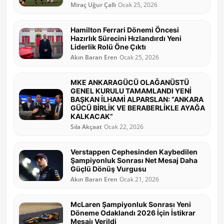
Miraç Uğur Çallı
Ocak 25, 2026
Hamilton Ferrari Dönemi Öncesi
Hazırlık Sürecini Hızlandırdı Yeni
Liderlik Rolü Öne Çıktı
Akın Baran Eren
Ocak 25, 2026
MKE ANKARAGÜCÜ OLAĞANÜSTÜ
GENEL KURULU TAMAMLANDI YENİ
BAŞKAN İLHAMİ ALPARSLAN: “ANKARA
GÜCÜ BİRLİK VE BERABERLİKLE AYAĞA
KALKACAK”
Sıla Akçaat
Ocak 22, 2026
Verstappen Cephesinden Kaybedilen
Şampiyonluk Sonrası Net Mesaj Daha
Güçlü Dönüş Vurgusu
Akın Baran Eren
Ocak 21, 2026
McLaren Şampiyonluk Sonrası Yeni
Döneme Odaklandı 2026 İçin İstikrar
Mesajı Verildi