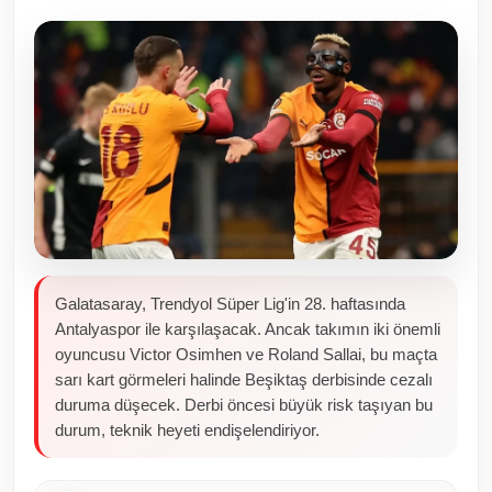
Toplum ve Yaşam
Sivil Toplum Kuruluşları
Kamu Kurumları ve Üst Kurullar
Resmi Reklamlar
Galatasaray, Trendyol Süper Lig'in 28. haftasında
Antalyaspor ile karşılaşacak. Ancak takımın iki önemli
oyuncusu Victor Osimhen ve Roland Sallai, bu maçta
sarı kart görmeleri halinde Beşiktaş derbisinde cezalı
duruma düşecek. Derbi öncesi büyük risk taşıyan bu
durum, teknik heyeti endişelendiriyor.