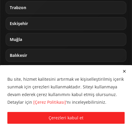
Trabzon
Eskişehir
Muğla
Balıkesir
Sakarya
Bu site, hizmet kalitesini artırmak ve kişiselleştirilmiş içerik
sunmak için çerezleri kullanmaktadır. Siteyi kullanmaya
devam ederek çerez kullanımını kabul etmiş olursunuz.
Detaylar için
[Çerez Politikası]
'nı inceleyebilirsiniz.
© 2024 CUMHA (Cumhur Haber Ajansı) Tüm hakları saklıdır.
Çerezleri kabul et
KVKK Aydınlatma Metni
Çerez Politikası