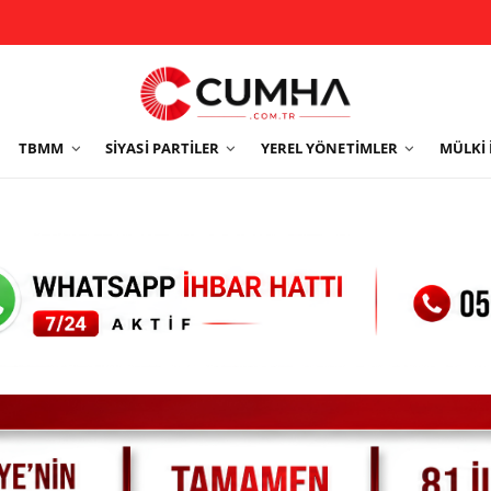
TBMM
SIYASI PARTILER
YEREL YÖNETIMLER
MÜLKI 