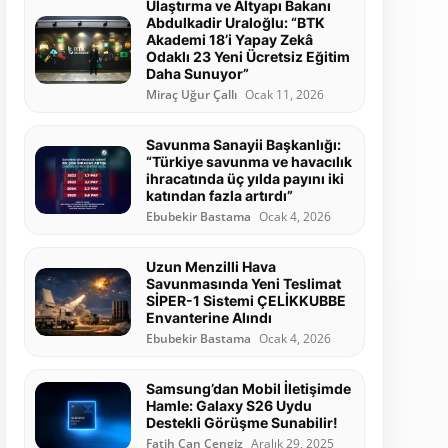
Ulaştırma ve Altyapı Bakanı
Abdulkadir Uraloğlu: “BTK
Akademi 18’i Yapay Zekâ
Odaklı 23 Yeni Ücretsiz Eğitim
Daha Sunuyor”
Miraç Uğur Çallı
Ocak 11, 2026
Savunma Sanayii Başkanlığı:
“Türkiye savunma ve havacılık
ihracatında üç yılda payını iki
katından fazla artırdı”
Ebubekir Bastama
Ocak 4, 2026
Uzun Menzilli Hava
Savunmasında Yeni Teslimat
SİPER-1 Sistemi ÇELİKKUBBE
Envanterine Alındı
Ebubekir Bastama
Ocak 4, 2026
Samsung’dan Mobil İletişimde
Hamle: Galaxy S26 Uydu
Destekli Görüşme Sunabilir!
Fatih Can Cengiz
Aralık 29, 2025