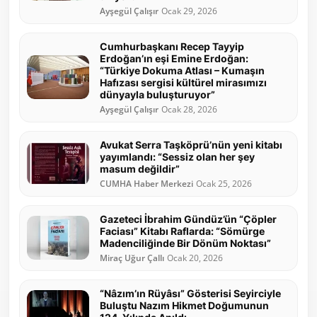
Ayşegül Çalışır
Ocak 29, 2026
Cumhurbaşkanı Recep Tayyip
Erdoğan’ın eşi Emine Erdoğan:
“Türkiye Dokuma Atlası – Kumaşın
Hafızası sergisi kültürel mirasımızı
dünyayla buluşturuyor”
Ayşegül Çalışır
Ocak 28, 2026
Avukat Serra Taşköprü’nün yeni kitabı
yayımlandı: “Sessiz olan her şey
masum değildir”
CUMHA Haber Merkezi
Ocak 25, 2026
Gazeteci İbrahim Gündüz’ün “Çöpler
Faciası” Kitabı Raflarda: “Sömürge
Madenciliğinde Bir Dönüm Noktası”
Miraç Uğur Çallı
Ocak 20, 2026
“Nâzım’ın Rüyâsı” Gösterisi Seyirciyle
Buluştu Nazım Hikmet Doğumunun