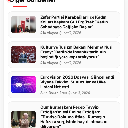
Zafer Partisi Karabağlar İlçe Kadın
Kolları Başkanı Gül Ergüzel: “Kadın
Sahadaysa Değişim Başlar”
Sıla Akçaat
Şubat 7, 2026
Kültür ve Turizm Bakanı Mehmet Nuri
Ersoy: “Berlin’de insanlık tarihinin
başladığı yere kapı aralıyoruz”
Sıla Akçaat
Şubat 7, 2026
Eurovision 2026 Dosyası Güncellendi:
Viyana Takvimi Sunucular ve Ülke
Listesi Netleşti
Akın Baran Eren
Şubat 3, 2026
Cumhurbaşkanı Recep Tayyip
Erdoğan’ın eşi Emine Erdoğan:
“Türkiye Dokuma Atlası-Kumaşın
Hafızası sergisinin hayırlı olmasını
diliyorum”