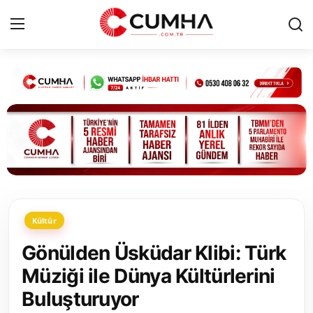
Kurumsal
Cumhurbaşkanlığı
Bakanlıklar
TBMM
Kültür
Siyasi Partiler
Gönülden Üsküdar Klibi: Türk
Yerel Yönetimler
Müziği ile Dünya Kültürlerini
Buluşturuyor
Mülki İdare