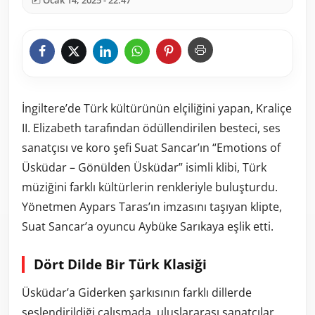
Ocak 14, 2025 - 22:47
c
r
e
e
n
İngiltere’de Türk kültürünün elçiliğini yapan, Kraliçe
II. Elizabeth tarafından ödüllendirilen besteci, ses
sanatçısı ve koro şefi Suat Sancar’ın “Emotions of
Üsküdar – Gönülden Üsküdar” isimli klibi, Türk
müziğini farklı kültürlerin renkleriyle buluşturdu.
Yönetmen Aypars Taras’ın imzasını taşıyan klipte,
Suat Sancar’a oyuncu Aybüke Sarıkaya eşlik etti.
Dört Dilde Bir Türk Klasiği
Üsküdar’a Giderken şarkısının farklı dillerde
seslendirildiği çalışmada, uluslararası sanatçılar