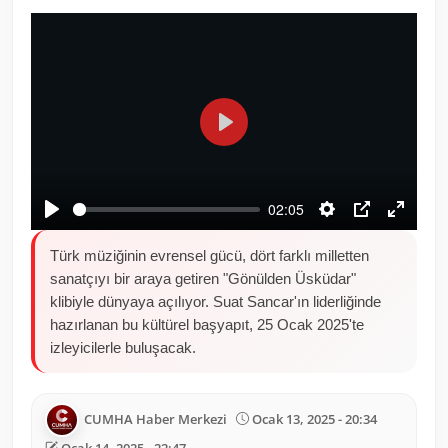
Toplum ve Yaşam
Sivil Toplum Kuruluşları
Kamu Kurumları ve Üst Kurullar
P
l
Resmi Reklamlar
a
02:05
y
P
S
P
E
l
e
I
n
Türk müziğinin evrensel gücü, dört farklı milletten
a
t
P
t
sanatçıyı bir araya getiren "Gönülden Üsküdar"
y
t
e
klibiyle dünyaya açılıyor. Suat Sancar'ın liderliğinde
i
r
hazırlanan bu kültürel başyapıt, 25 Ocak 2025'te
n
f
izleyicilerle buluşacak.
g
u
s
l
l
CUMHA Haber Merkezi
Ocak 13, 2025 - 20:34
s