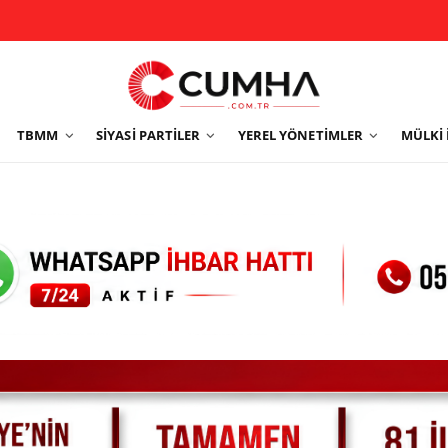
TBMM
SIYASI PARTILER
YEREL YÖNETIMLER
MÜLKI 