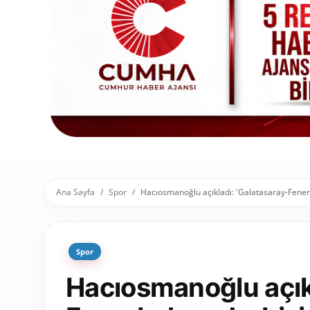
Toplum ve Yaşam
Sivil Toplum Kuruluşları
Kamu Kurumları ve Üst Kurullar
Resmi Reklamlar
Ana Sayfa
Spor
Hacıosmanoğlu açıkladı: 'Galatasaray-Fener
Spor
Hacıosmanoğlu açıkl