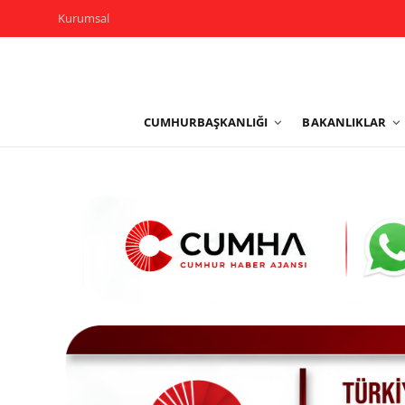
Kurumsal
Kurumsal
CUMHURBAŞKANLIĞI
BAKANLIKLAR
Cumhurbaşkanlığı
Bakanlıklar
TBMM
Siyasi Partiler
Yerel Yönetimler
Mülki İdare