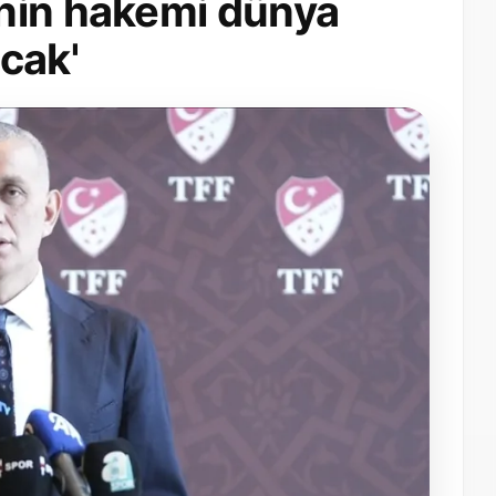
nin hakemi dünya
cak'