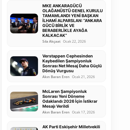
MKE ANKARAGÜCÜ
OLAĞANÜSTÜ GENEL KURULU
TAMAMLANDI YENİ BAŞKAN
İLHAMİ ALPARSLAN: “ANKARA
GÜCÜ BİRLİK VE
BERABERLİKLE AYAĞA
KALKACAK”
Sıla Akçaat
Ocak 22, 2026
Verstappen Cephesinden
Kaybedilen Şampiyonluk
Sonrası Net Mesaj Daha Güçlü
Dönüş Vurgusu
Akın Baran Eren
Ocak 21, 2026
McLaren Şampiyonluk
Sonrası Yeni Döneme
Odaklandı 2026 İçin İstikrar
Mesajı Verildi
Akın Baran Eren
Ocak 17, 2026
AK Parti Eskişehir Milletvekili