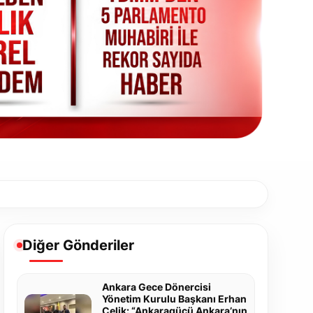
Diğer Gönderiler
Ankara Gece Dönercisi
Yönetim Kurulu Başkanı Erhan
Çelik: “Ankaragücü Ankara’nın