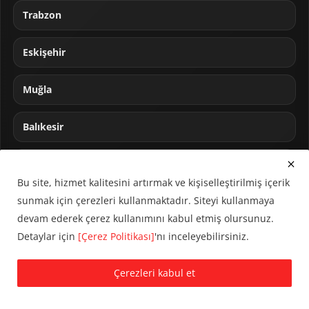
Trabzon
Eskişehir
Muğla
Balıkesir
Sakarya
Bu site, hizmet kalitesini artırmak ve kişiselleştirilmiş içerik
sunmak için çerezleri kullanmaktadır. Siteyi kullanmaya
devam ederek çerez kullanımını kabul etmiş olursunuz.
Detaylar için
[Çerez Politikası]
'nı inceleyebilirsiniz.
© 2024 CUMHA (Cumhur Haber Ajansı) Tüm hakları saklıdır.
Çerezleri kabul et
KVKK Aydınlatma Metni
Çerez Politikası