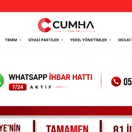
TBMM
SIYASI PARTILER
YEREL YÖNETIMLER
MÜLKI 