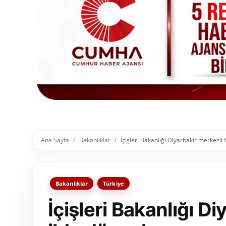
Toplum ve Yaşam
Sivil Toplum Kuruluşları
Kamu Kurumları ve Üst Kurullar
Resmi Reklamlar
Ana Sayfa
Bakanlıklar
İçişleri Bakanlığı Diyarbakır merkezli
Bakanlıklar
Türkiye
İçişleri Bakanlığı D