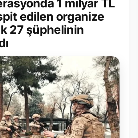
erasyonda 1 milyar TL
espit edilen organize
k 27 şüphelinin
dı