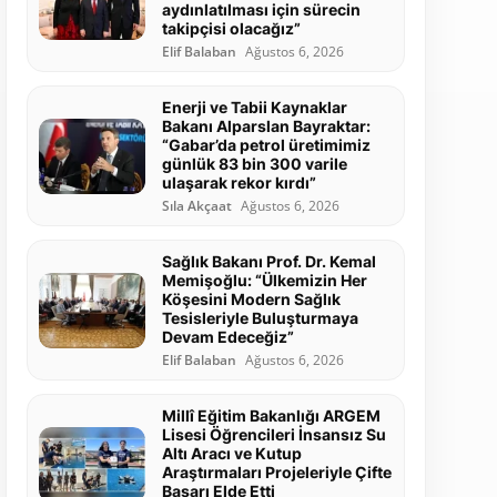
aydınlatılması için sürecin
takipçisi olacağız”
Elif Balaban
Ağustos 6, 2026
Enerji ve Tabii Kaynaklar
Bakanı Alparslan Bayraktar:
“Gabar’da petrol üretimimiz
günlük 83 bin 300 varile
ulaşarak rekor kırdı”
Sıla Akçaat
Ağustos 6, 2026
Sağlık Bakanı Prof. Dr. Kemal
Memişoğlu: “Ülkemizin Her
Köşesini Modern Sağlık
Tesisleriyle Buluşturmaya
Devam Edeceğiz”
Elif Balaban
Ağustos 6, 2026
Millî Eğitim Bakanlığı ARGEM
Lisesi Öğrencileri İnsansız Su
Altı Aracı ve Kutup
Araştırmaları Projeleriyle Çifte
Başarı Elde Etti