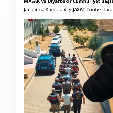
MASAK ve Diyarbakır Cumhuriyet Başsa
Jandarma Komutanlığı
JASAT Timleri
taraf