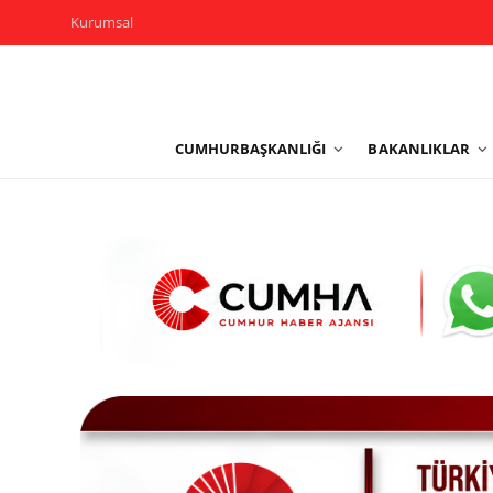
Kurumsal
Kurumsal
CUMHURBAŞKANLIĞI
BAKANLIKLAR
Cumhurbaşkanlığı
Bakanlıklar
TBMM
Siyasi Partiler
Yerel Yönetimler
Mülki İdare