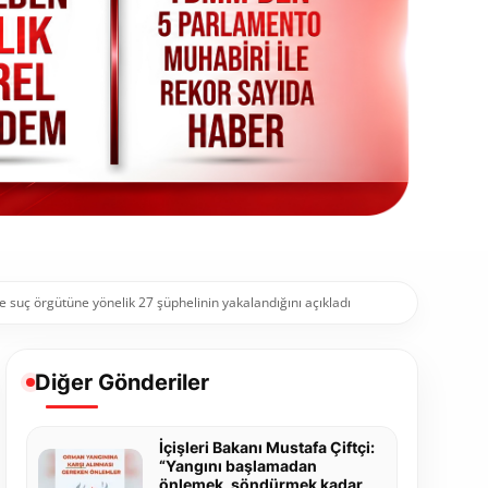
ze suç örgütüne yönelik 27 şüphelinin yakalandığını açıkladı
Diğer Gönderiler
İçişleri Bakanı Mustafa Çiftçi:
“Yangını başlamadan
önlemek, söndürmek kadar